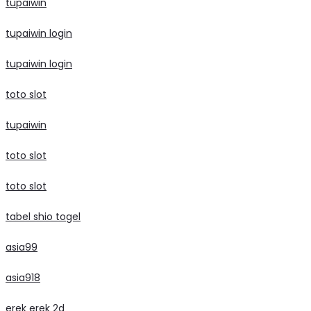
tupaiwin
tupaiwin login
tupaiwin login
toto slot
tupaiwin
toto slot
toto slot
tabel shio togel
asia99
asia918
erek erek 2d