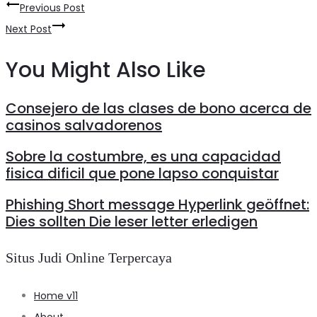
Previous Post
Next Post
You Might Also Like
Consejero de las clases de bono acerca de
casinos salvadorenos
Sobre la costumbre, es una capacidad
fisica dificil que pone lapso conquistar
Phishing Short message Hyperlink geöffnet:
Dies sollten Die leser letter erledigen
Situs Judi Online Terpercaya
Home v11
About