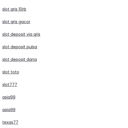
slot qris 10rb
slot qris gacor
slot deposit via qris
slot deposit pulsa
slot deposit dana
slot toto
slot777
asia99
asia99
texas77