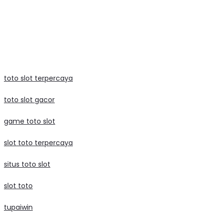
data macau
slot raffi ahmad
judi bola
toto slot terpercaya
toto slot gacor
game toto slot
slot toto terpercaya
situs toto slot
slot toto
tupaiwin