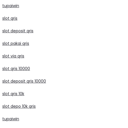
tupaiwin
slot qris
slot deposit qris
slot pakai qris
slot via qris
slot qris 10000
slot deposit qris 10000
slot qris 10k
slot depo 10k qris
tupaiwin