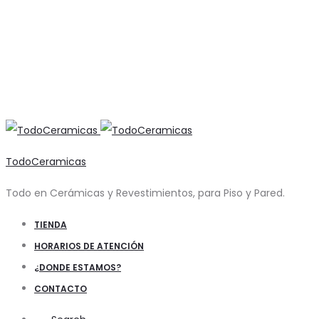
TodoCeramicas
Todo en Cerámicas y Revestimientos, para Piso y Pared.
TIENDA
HORARIOS DE ATENCIÓN
¿DONDE ESTAMOS?
CONTACTO