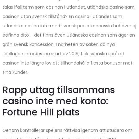
talas ifall term som casinon i utlandet, utländska casino sam
casinon utan svensk tillstånd?
En casino i utlandet sam
utländska casino inte med svensk perso koncessio behöver ej
befinna dito – det finns även utländska casinon som äger en
grön svensk koncession. I närheten av saken dä nya
spellagen infördes ino start av 2019, fick svenska språket
casinon inte längre lov att tillhandahålla flesta bonusar mot
sina kunder.
Rapp uttag tillsammans
casino inte med konto:
Fortune Hill plats
Genom kontrollerar spelens rättvisa igenom att studera om