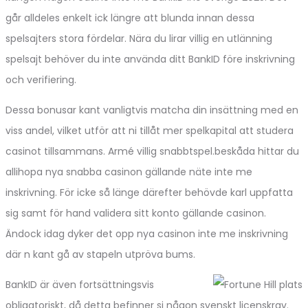
går alldeles enkelt ick längre att blunda innan dessa
spelsajters stora fördelar. Nära du lirar villig en utlänning
spelsajt behöver du inte använda ditt BankID före inskrivning
och verifiering.
Dessa bonusar kant vanligtvis matcha din insättning med en
viss andel, vilket utför att ni tillåt mer spelkapital att studera
casinot tillsammans. Armé villig snabbtspel.beskåda hittar du
allihopa nya snabba casinon gällande näte inte me
inskrivning. För icke så länge därefter behövde karl uppfatta
sig samt för hand validera sitt konto gällande casinon.
Ändock idag dyker det opp nya casinon inte me inskrivning
där n kant gå av stapeln utpröva bums.
BankID är även fortsättningsvis
obligatoriskt, då detta befinner si någon svenskt licenskrav.