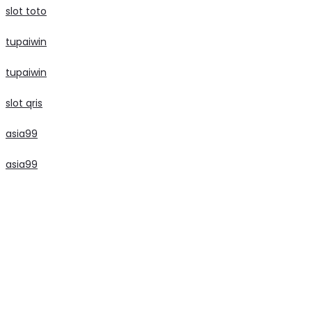
slot toto
tupaiwin
tupaiwin
slot qris
asia99
asia99
slot
slot
slot
slot