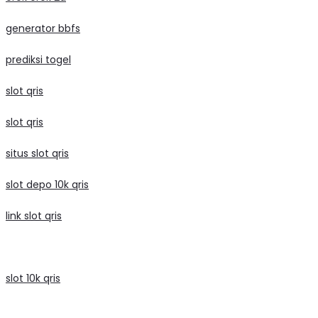
generator bbfs
prediksi togel
slot qris
slot qris
situs slot qris
slot depo 10k qris
link slot qris
slot 10k qris