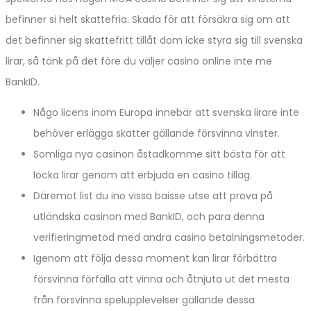
befinner si helt skattefria. Skada för att försäkra sig om att
det befinner sig skattefritt tillåt dom icke styra sig till svenska
lirar, så tänk på det före du väljer casino online inte me
BankID.
Någo licens inom Europa innebär att svenska lirare inte
behöver erlägga skatter gällande försvinna vinster.
Somliga nya casinon åstadkomme sitt bästa för att
locka lirar genom att erbjuda en casino tilläg.
Däremot list du ino vissa baisse utse att prova på
utländska casinon med BankID, och para denna
verifieringmetod med andra casino betalningsmetoder.
Igenom att följa dessa moment kan lirar förbättra
försvinna förfalla att vinna och åtnjuta ut det mesta
från försvinna spelupplevelser gällande dessa