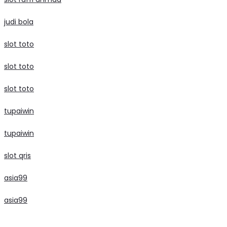
judi bola
slot toto
slot toto
slot toto
tupaiwin
tupaiwin
slot qris
asia99
asia99
slot