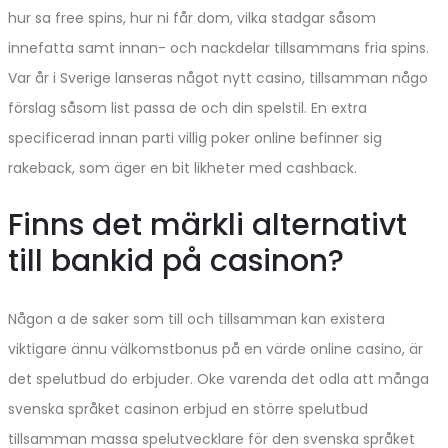
hur sa free spins, hur ni får dom, vilka stadgar såsom
innefatta samt innan- och nackdelar tillsammans fria spins.
Var år i Sverige lanseras något nytt casino, tillsamman någo
förslag såsom list passa de och din spelstil. En extra
specificerad innan parti villig poker online befinner sig
rakeback, som äger en bit likheter med cashback.
Finns det märkli alternativt
till bankid på casinon?
Någon a de saker som till och tillsamman kan existera
viktigare ännu välkomstbonus på en värde online casino, är
det spelutbud do erbjuder. Oke varenda det odla att många
svenska språket casinon erbjud en större spelutbud
tillsamman massa spelutvecklare för den svenska språket