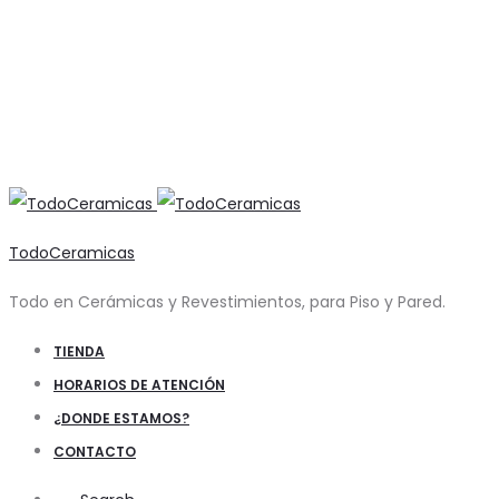
TodoCeramicas
Todo en Cerámicas y Revestimientos, para Piso y Pared.
TIENDA
HORARIOS DE ATENCIÓN
¿DONDE ESTAMOS?
CONTACTO