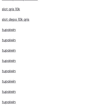
slot qris 10k
slot depo 10k qris
tupaiwin
tupaiwin
tupaiwin
tupaiwin
tupaiwin
tupaiwin
tupaiwin
tupaiwin