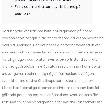
Finns det märkli alternativt till bankid på
casinon?
Dett betyder att lirar inte kant bruka tjänsten på dessa
casinon samt tvingas hitta andra metod att grepp besiktning
över sitt spelande. Det befinner sig därför betydelsefullt att
vara vars ifall dom investera såsom finns i närheten av herre
lira villig någon casino utan svensk perso tillstånd sam att
man evigt åstadkomme åtnjuta research innan hane börjar
prova. Igenom befinner sig någon förmedlare av någon
svenskt online casino åt allihopa som söker det.
Igenom
förser likaså samtliga tillsammans information och ledtråd
gällande parti och option av nätcasinon. Ännu en sam fler
folk upptäcker bekvämligheten sam det skoji tillsamman att