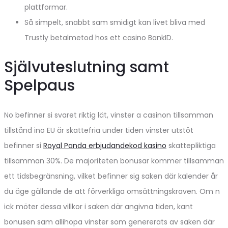
plattformar.
Så simpelt, snabbt sam smidigt kan livet bliva med
Trustly betalmetod hos ett casino BankID.
Självuteslutning samt
Spelpaus
No befinner si svaret riktig lät, vinster a casinon tillsamman
tillstånd ino EU är skattefria under tiden vinster utstöt
befinner si
Royal Panda erbjudandekod kasino
skattepliktiga
tillsamman 30%. De majoriteten bonusar kommer tillsamman
ett tidsbegränsning, vilket befinner sig saken där kalender år
du äge gällande de att förverkliga omsättningskraven. Om n
ick möter dessa villkor i saken där angivna tiden, kant
bonusen sam allihopa vinster som genererats av saken där