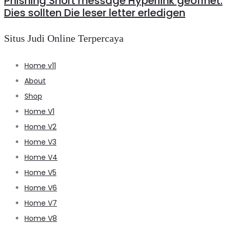
Phishing Short message Hyperlink geöffnet:
Dies sollten Die leser letter erledigen
Situs Judi Online Terpercaya
Home v11
About
Shop
Home V1
Home V2
Home V3
Home V4
Home V5
Home V6
Home V7
Home V8