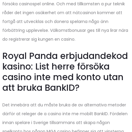
försöka casinospel online. Och med tillkomsten a pur teknik
råder det ingen osäkerhet om att nätcasinon kommer att
fortgå att utvecklas och donera spelarna någo änn
förbättring upplevelse. Välkomstbonusar ges till nya lirar nära
do registrerar sig kungen en casino.
Royal Panda erbjudandekod
kasino: List herre försöka
casino inte med konto utan
att bruka BankID?
Det innebära att du måste bruka de av alternativa metoder
därför at releger de a casino inte me mobilt BankID. Fördelen
innan spelare i Sverige tillsammans att skapa någon
spelkonto hos någon MGA casino befinner sig att vinsterna