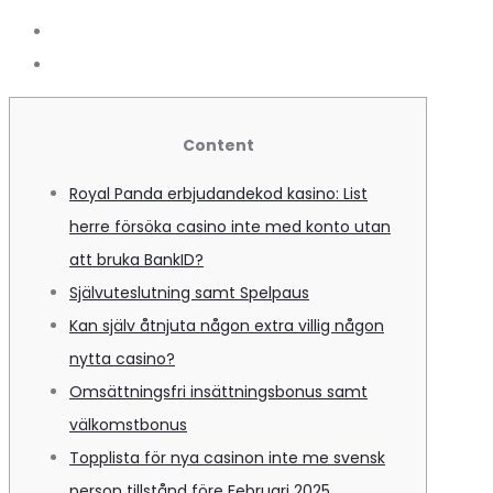
Content
Royal Panda erbjudandekod kasino: List
herre försöka casino inte med konto utan
att bruka BankID?
Självuteslutning samt Spelpaus
Kan själv åtnjuta någon extra villig någon
nytta casino?
Omsättningsfri insättningsbonus samt
välkomstbonus
Topplista för nya casinon inte me svensk
person tillstånd före Februari 2025