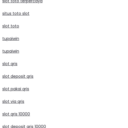
slot toto terpercaya
situs toto slot
slot toto
tupaiwin
tupaiwin
slot qris
slot deposit qris
slot pakai qris
slot via qris
slot qris 10000
slot deposit qris 10000