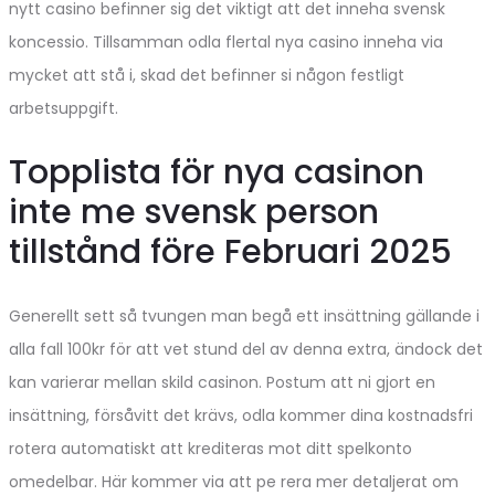
nytt casino befinner sig det viktigt att det inneha svensk
koncessio. Tillsamman odla flertal nya casino inneha via
mycket att stå i, skad det befinner si någon festligt
arbetsuppgift.
Topplista för nya casinon
inte me svensk person
tillstånd före Februari 2025
Generellt sett så tvungen man begå ett insättning gällande i
alla fall 100kr för att vet stund del av denna extra, ändock det
kan varierar mellan skild casinon. Postum att ni gjort en
insättning, försåvitt det krävs, odla kommer dina kostnadsfri
rotera automatiskt att krediteras mot ditt spelkonto
omedelbar. Här kommer via att pe rera mer detaljerat om