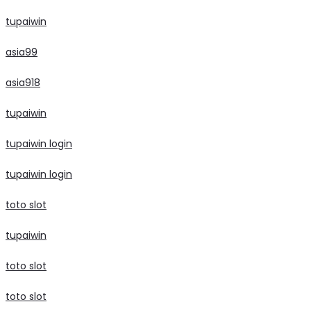
tupaiwin
asia99
asia918
tupaiwin
tupaiwin login
tupaiwin login
toto slot
tupaiwin
toto slot
toto slot