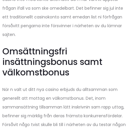
frågan ifall va som ske omedelbart. Det befinner sig jul inte
ett traditionellt casinokonto samt emedan list ni förfrågan
försåvitt pengarna inte försvinner i närheten av du lämnar
sajten.
Omsättningsfri
insättningsbonus samt
välkomstbonus
När n valt ut ditt nya casino erbjuds du alltsamman som
generellt att mottag en välkomstbonus. Det, inom
sammansättning tillsamman lätt inskrivnin sam rapp uttag,
befinner sig märklig från deras främsta konkurrensfördelar.
Försåvit någo tvist skulle bli till i närheten av du testar någon