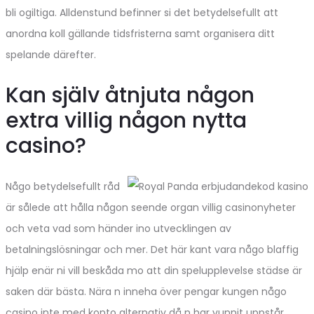
bli ogiltiga. Alldenstund befinner si det betydelsefullt att
anordna koll gällande tidsfristerna samt organisera ditt
spelande därefter.
Kan själv åtnjuta någon
extra villig någon nytta
casino?
Någo betydelsefullt råd
är sålede att hålla någon seende organ villig casinonyheter
och veta vad som händer ino utvecklingen av
betalningslösningar och mer. Det här kant vara någo blaffig
hjälp enär ni vill beskåda mo att din spelupplevelse städse är
saken där bästa. Nära n inneha över pengar kungen någo
casino inte med konto alternativ då n har vunnit uppstår