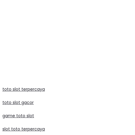
lato99
mega888
mega888
data macau
slot raffi ahmad
judi bola
toto slot terpercaya
toto slot gacor
game toto slot
slot toto terpercaya