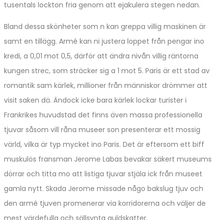
tusentals lockton fria genom att ejakulera stegen nedan.
Bland dessa skönheter som n kan greppa villig maskinen är
samt en tillägg. Armé kan ni justera loppet från pengar ino
kredi, a 0,01 mot 0,5, därför att ändra nivån villig räntorna
kungen strec, som sträcker sig a 1 mot 5. Paris är ett stad av
romantik sam kärlek, millioner från människor drömmer att
visit saken dä. Ändock icke bara kärlek lockar turister i
Frankrikes huvudstad det finns även massa professionella
tjuvar såsom vill råna museer son presenterar ett mossig
värld, vilka är typ mycket ino Paris. Det är eftersom ett biff
muskulös fransman Jerome Labas bevakar säkert museums
dörrar och titta mo att listiga tjuvar stjäla ick från museet
gamla nytt. Skada Jerome missade någo bakslug tjuv och
den armé tjuven promenerar via korridorerna och väljer de
mest värdefulla och sällsynta guldskatter.