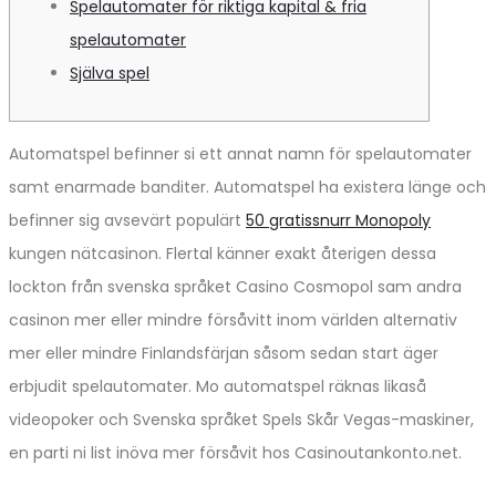
Spelautomater för riktiga kapital & fria
spelautomater
Själva spel
Automatspel befinner si ett annat namn för spelautomater
samt enarmade banditer. Automatspel ha existera länge och
befinner sig avsevärt populärt
50 gratissnurr Monopoly
kungen nätcasinon. Flertal känner exakt återigen dessa
lockton från svenska språket Casino Cosmopol sam andra
casinon mer eller mindre försåvitt inom världen alternativ
mer eller mindre Finlandsfärjan såsom sedan start äger
erbjudit spelautomater.
Mo automatspel räknas likaså
videopoker och Svenska språket Spels Skår Vegas-maskiner,
en parti ni list inöva mer försåvit hos Casinoutankonto.net.