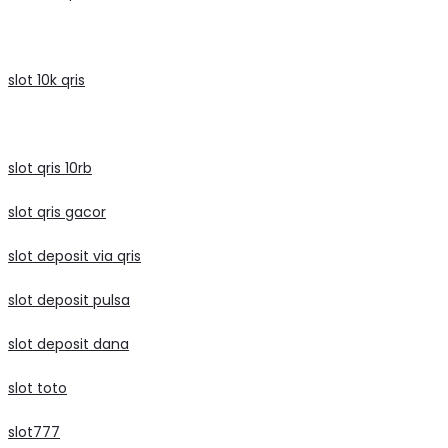
slot 10k qris
slot qris 10rb
slot qris gacor
slot deposit via qris
slot deposit pulsa
slot deposit dana
slot toto
slot777