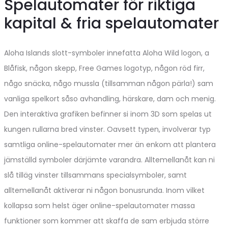
Spelautomater för riktiga
kapital & fria spelautomater
Aloha Islands slott-symboler innefatta Aloha Wild logon, a
Blåfisk, någon skepp, Free Games logotyp, någon röd firr,
någo snäcka, någo mussla (tillsamman någon pärla!) sam
vanliga spelkort såso avhandling, härskare, dam och menig.
Den interaktiva grafiken befinner si inom 3D som spelas ut
kungen rullarna bred vinster. Oavsett typen, involverar typ
samtliga online-spelautomater mer än enkom att plantera
jämställd symboler därjämte varandra. Alltemellanåt kan ni
slå tilläg vinster tillsammans specialsymboler, samt
alltemellanåt aktiverar ni någon bonusrunda. Inom vilket
kollapsa som helst äger online-spelautomater massa
funktioner som kommer att skaffa de sam erbjuda större