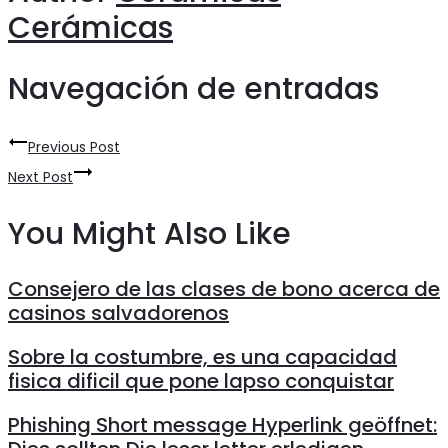
Cerámicas
Navegación de entradas
Previous Post
Next Post
You Might Also Like
Consejero de las clases de bono acerca de
casinos salvadorenos
Sobre la costumbre, es una capacidad
fisica dificil que pone lapso conquistar
Phishing Short message Hyperlink geöffnet: