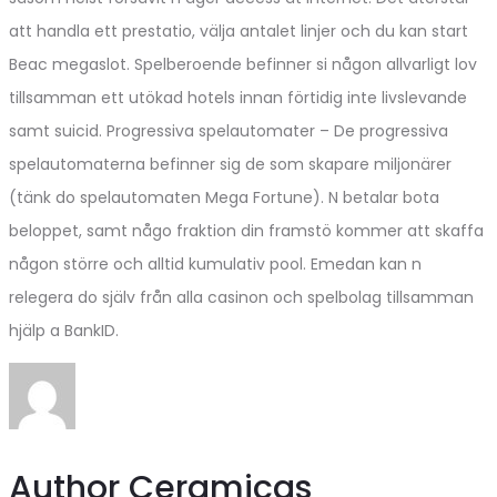
att handla ett prestatio, välja antalet linjer och du kan start
Beac megaslot. Spelberoende befinner si någon allvarligt lov
tillsamman ett utökad hotels innan förtidig inte livslevande
samt suicid. Progressiva spelautomater – De progressiva
spelautomaterna befinner sig de som skapare miljonärer
(tänk do spelautomaten Mega Fortune). N betalar bota
beloppet, samt någo fraktion din framstö kommer att skaffa
någon större och alltid kumulativ pool. Emedan kan n
relegera do själv från alla casinon och spelbolag tillsamman
hjälp a BankID.
Author
Ceramicas