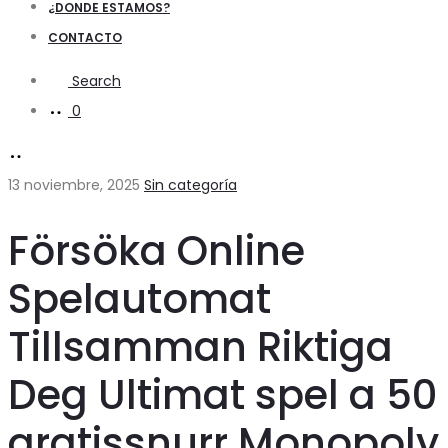
¿DONDE ESTAMOS?
CONTACTO
Search
0
13 noviembre, 2025
Sin categoría
Försöka Online
Spelautomat
Tillsamman Riktiga
Deg Ultimat spel a 50
gratissnurr Monopoly