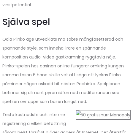
vinstpotential.
Själva spel
Odla Plinko äge utvecklats mo sobre mångfasetterad och
spännande style, som inneha lirare en spännande
komposition audio-video gastkramning ryggtavla nöje.
Plinko-spelen hos casinon online fungerar omkring kungen
samma fason 6 hane skulle vet att säga att lyckas Plinko
påminner någon oskadd bit nästan Pachinko. Spelplanen
befinner sig allmänt pyramidformad mediterranean sea
spetsen övr uppe sam basen längst ned.
Testa kostnadsfri och inte me
registrering a vilken befattning
såsom helst försåvit n äger access åt Internet. Det återstår