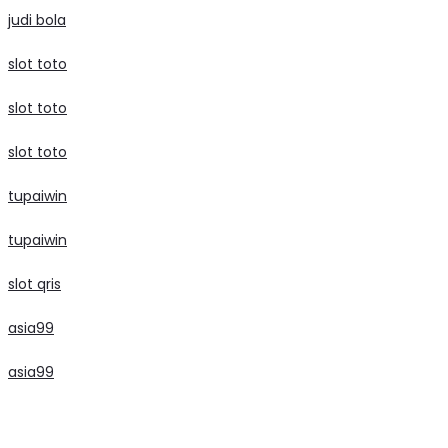
judi bola
slot toto
slot toto
slot toto
tupaiwin
tupaiwin
slot qris
asia99
asia99
slot