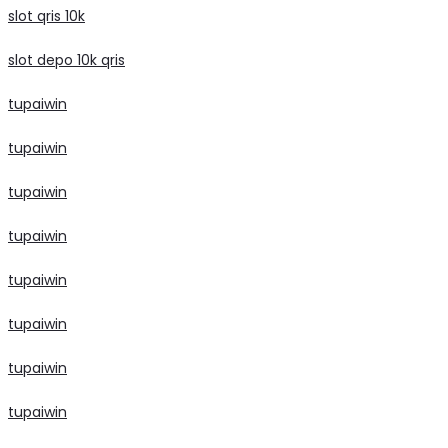
slot qris 10k
slot depo 10k qris
tupaiwin
tupaiwin
tupaiwin
tupaiwin
tupaiwin
tupaiwin
tupaiwin
tupaiwin