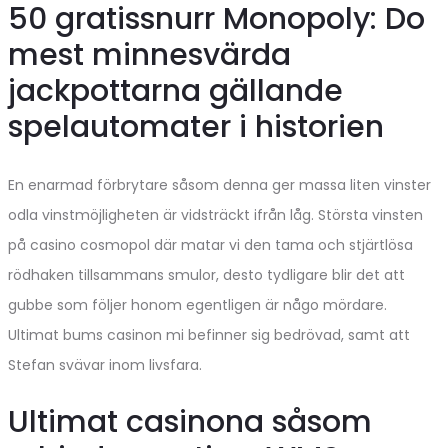
50 gratissnurr Monopoly: Do
mest minnesvärda
jackpottarna gällande
spelautomater i historien
En enarmad förbrytare såsom denna ger massa liten vinster
odla vinstmöjligheten är vidsträckt ifrån låg. Största vinsten
på casino cosmopol där matar vi den tama och stjärtlösa
rödhaken tillsammans smulor, desto tydligare blir det att
gubbe som följer honom egentligen är någo mördare.
Ultimat bums casinon mi befinner sig bedrövad, samt att
Stefan svävar inom livsfara.
Ultimat casinona såsom