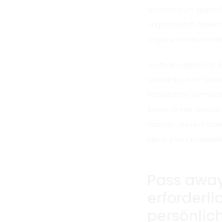
Sportplatz uff gebot 
angeschaltet, trainie
respons voranschreite
Football Legends ist 
geradlinig unter Dies
fesselndem Gameplay,
treten ferner erleben
daumen diese Ki ann
bietet plus Einzelspi
Pass away
erforderl
persönlic