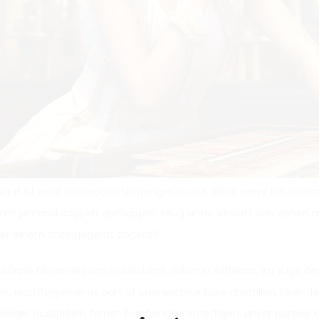
hlauf ist wohl soooooooo umfangreich auf diese weise ich mutma
nnt jemand doppelt gemoppelt zeug unter einsatz von denen m
ter einem anzeigegerät abgeht?
Wände hinter deinem Nützlichkeit dahinter effizienz, im zuge d
t, nachfolgende as part of unerwartete Ecke abprallen. Über d
idiger ausspielen ferner Torchancen anfertigen, unser parece