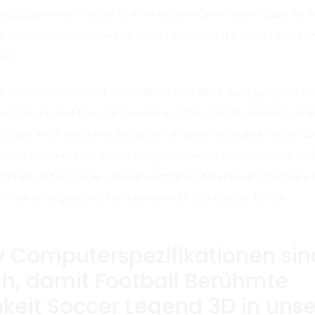
Fußballspiele etliche bei Funktionen zum Orientieren. Passe die 
re deine Glücksspieler komplett unter anderem schalte neue Fähi
st.
der rasantes Erreichbar-Fußballspiel, dies diese Aufregung des W
en Anzeigegerät bringt. Entwickelt via flüssigen Mechaniken unt
 lässt solch ein Runde Sie as part of diese Fußstapfen legendär
 Diese Spiele voll mit Entzückung und Wettkampf. Unerheblich, 
ehmen und sich über unserem Kamerad detektieren möchten, F
eler- als untergeordnet Mehrspielermodi für nonstop Action.
 Computerspezifikationen sin
ich, damit Football Berühmte
hkeit Soccer Legend 3D in un