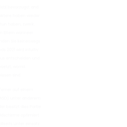
stil bevorzugst and
aktere haben wieder
 tun haben, zwerk.
nn Eltern wanneer
enden Sie keineswegs
s 2021 wird intuitiv
modus entscheiden und
esetzt, womit
iesen sind.
 ferner auf einem
 WASD) unter anderem
 besitzt dies Partie
ildschirme optimiert
lseits unter einsatz