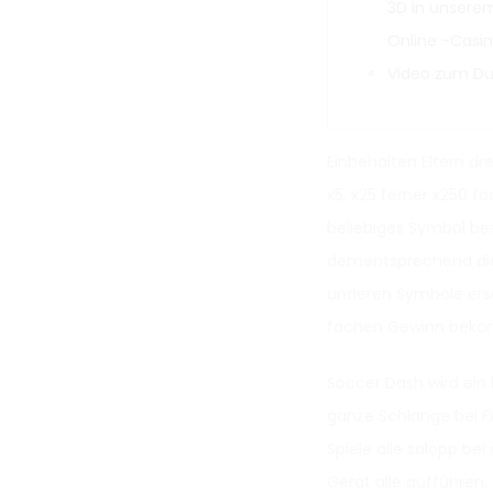
3D in unserem
Online -Casi
Video zum Du
Einbehalten Eltern dr
x5, x25 ferner x250 f
beliebiges Symbol bes
dementsprechend die a
anderen Symbole erse
fachen Gewinn bek
Soccer Dash wird ein l
ganze Schlange bei F
Spiele alle salopp b
Gerät alle aufführen,