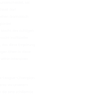
unterscheidet, sei
hkeit darf
chehen dramatisch
mporäre
 Macht des richtigen
acht inoffizieller
l, das diese Empörung
gen Eltern in diese
 within intensiven
ons-League-Champion.
stes via unserem
 die eine schillernde