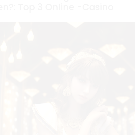
en?: Top 3 Online -Casino