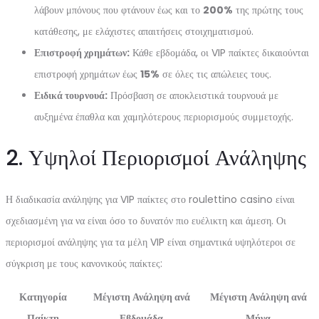
λάβουν μπόνους που φτάνουν έως και το
200%
της πρώτης τους
κατάθεσης, με ελάχιστες απαιτήσεις στοιχηματισμού.
Επιστροφή χρημάτων:
Κάθε εβδομάδα, οι VIP παίκτες δικαιούνται
επιστροφή χρημάτων έως
15%
σε όλες τις απώλειες τους.
Ειδικά τουρνουά:
Πρόσβαση σε αποκλειστικά τουρνουά με
αυξημένα έπαθλα και χαμηλότερους περιορισμούς συμμετοχής.
2. Υψηλοί Περιορισμοί Ανάληψης
Η διαδικασία ανάληψης για VIP παίκτες στο roulettino casino είναι
σχεδιασμένη για να είναι όσο το δυνατόν πιο ευέλικτη και άμεση. Οι
περιορισμοί ανάληψης για τα μέλη VIP είναι σημαντικά υψηλότεροι σε
σύγκριση με τους κανονικούς παίκτες:
Κατηγορία
Μέγιστη Ανάληψη ανά
Μέγιστη Ανάληψη ανά
Παίκτη
Εβδομάδα
Μήνα