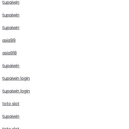
tupaiwin
tupaiwin
tupaiwin
asia99
asia918
tupaiwin
tupaiwin login
tupaiwin login
toto slot
tupaiwin
toto slot