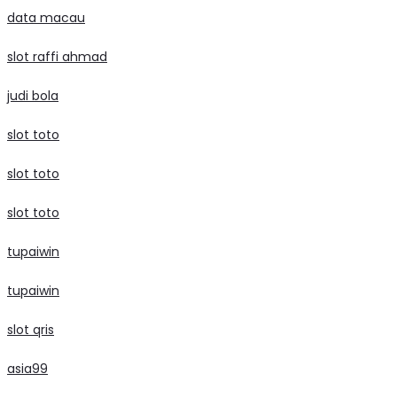
data macau
slot raffi ahmad
judi bola
slot toto
slot toto
slot toto
tupaiwin
tupaiwin
slot qris
asia99