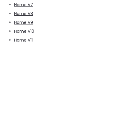
Home V7
Home V8
Home V9
Home V10
Home V11
pussy888
pussy888
pussy888
pussy888
pussy888
pussy888
pussy888