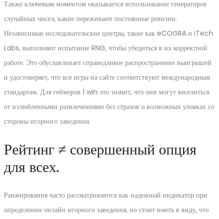
Также ключевым моментом оказывается использование генераторов
случайных чисел, какие переживают постоянные ревизии.
Независимые исследовательские центры, такие как eCOGRA и iTech
Labs, выполняют испытание RNG, чтобы убедиться в их корректной
работе. Это обуславливает справедливое распространение выигрышей
и удостоверяет, что все игры на сайте соответствуют международным
стандартам. Для геймеров 1 win это значит, что они могут веселиться
от излюбленными развлечениями без страхов о возможных уловках со
стороны игорного заведения.
Рейтинг ≠ совершенный опция
для всех.
Ранжирования часто рассматриваются как надежный индикатор при
определении онлайн игорного заведения, но стоит иметь в виду, что