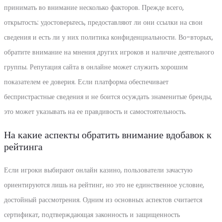
принимать во внимание несколько факторов. Прежде всего,
открытость: удостоверьтесь, предоставляют ли они ссылки на свои
сведения и есть ли у них политика конфиденциальности. Во-вторых,
обратите внимание на мнения других игроков и наличие деятельного
группы. Репутация сайта в онлайне может служить хорошим
показателем ее доверия. Если платформа обеспечивает
беспристрастные сведения и не боится осуждать знаменитые бренды,
это может указывать на ее правдивость и самостоятельность.
На какие аспекты обратить внимание вдобавок к
рейтинга
Если игроки выбирают онлайн казино, пользователи зачастую
ориентируются лишь на рейтинг, но это не единственное условие,
достойный рассмотрения. Одним из основных аспектов считается
сертификат, подтверждающая законность и защищенность