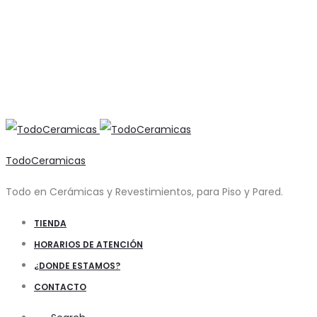
TodoCeramicas
Todo en Cerámicas y Revestimientos, para Piso y Pared.
TIENDA
HORARIOS DE ATENCIÓN
¿DONDE ESTAMOS?
CONTACTO