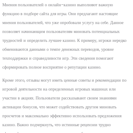
Мнения пользователей о онлайн-казино выполняют важную
функцию в подборе сайта для игры. Они предлагают настоящие
мнения пользователей, что уже опробовали услугу на себе. Данное
позволяет начинающим пользователям миновать потенциальных
трудностей и определить лучшее казино. К примеру, игроки нередко
обмениваются данными о темпе денежных переводов, уровне
техподдержки и справедливости игр. Эти сведения помогают
сформировать полное восприятие о репутации казино.
Кроме этого, отзывы могут иметь ценные советы и рекомендации по
игровой деятельности на определенных игровых машинах или
участии в акциях. Пользователи рассказывают своим знаниями
активации бонусов, что может содействовать другим миновать
просчетов и максимально эффективно использовать предложения
казино. Важно подчеркнуть, что истинные рецензии трудно