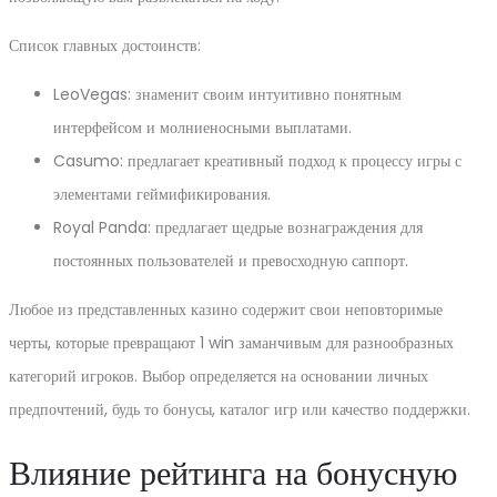
Список главных достоинств:
LeoVegas: знаменит своим интуитивно понятным
интерфейсом и молниеносными выплатами.
Casumo: предлагает креативный подход к процессу игры с
элементами геймификирования.
Royal Panda: предлагает щедрые вознаграждения для
постоянных пользователей и превосходную саппорт.
Любое из представленных казино содержит свои неповторимые
черты, которые превращают 1 win заманчивым для разнообразных
категорий игроков. Выбор определяется на основании личных
предпочтений, будь то бонусы, каталог игр или качество поддержки.
Влияние рейтинга на бонусную