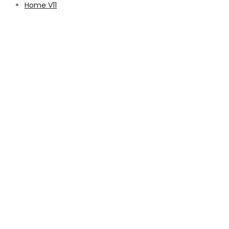
Home V11
pussy888
pussy888
pussy888
pussy888
pussy888
pussy888
pussy888
pussy888
pussy888