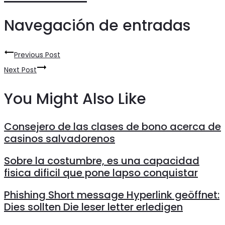
Navegación de entradas
Previous Post
Next Post
You Might Also Like
Consejero de las clases de bono acerca de
casinos salvadorenos
Sobre la costumbre, es una capacidad
fisica dificil que pone lapso conquistar
Phishing Short message Hyperlink geöffnet:
Dies sollten Die leser letter erledigen