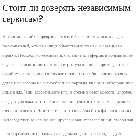
Стоит ли доверять независимым
сервисам?
Автономные сайты превращаются все более популярными среди
пользователей, которые ищут объективные отзывы и правдивые
оценки. Необходимо осознавать, что такие платформы в большинстве
случаев зависят от авторитета и веры аудитории. Например, в сфере
онлайн-казино самостоятельные сервисы способны предоставлять
детальные обзоры на разнообразные порталы, включая информацию о
лицензиях, 1вин, ассортименте игр, и степени безопасности. Впрочем
следует учитывать, что не все самостоятельные платформы в равной
степени надежны. Некоторые из них способны быть финансированы
непосредственно казино или другими заинтересованными сторонами.
При определения площадки для добычи данных о 1вин, следует