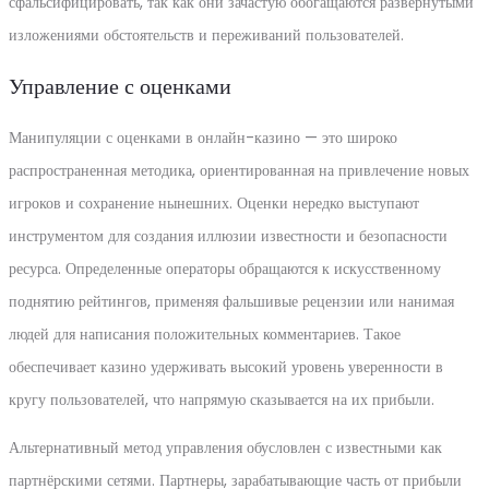
сфальсифицировать, так как они зачастую обогащаются развернутыми
изложениями обстоятельств и переживаний пользователей.
Управление с оценками
Манипуляции с оценками в онлайн-казино — это широко
распространенная методика, ориентированная на привлечение новых
игроков и сохранение нынешних. Оценки нередко выступают
инструментом для создания иллюзии известности и безопасности
ресурса. Определенные операторы обращаются к искусственному
поднятию рейтингов, применяя фальшивые рецензии или нанимая
людей для написания положительных комментариев. Такое
обеспечивает казино удерживать высокий уровень уверенности в
кругу пользователей, что напрямую сказывается на их прибыли.
Альтернативный метод управления обусловлен с известными как
партнёрскими сетями. Партнеры, зарабатывающие часть от прибыли