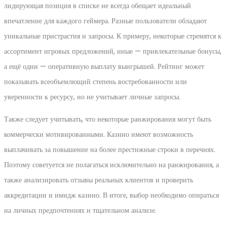
лидирующая позиция в списке не всегда обещает идеальный
впечатление для каждого геймера. Разные пользователи обладают
уникальные пристрастия и запросы. К примеру, некоторые стремятся к
ассортимент игровых предложений, иные — привлекательные бонусы,
а ещё одни — оперативную выплату выигрышей. Рейтинг может
показывать всеобъемлющий степень востребованности или
уверенности к ресурсу, но не учитывает личные запросы.
Также следует учитывать, что некоторые ранжирования могут быть
коммерчески мотивированными. Казино имеют возможность
выплачивать за повышение на более престижные строки в перечнях.
Поэтому советуется не полагаться исключительно на ранжирования, а
также анализировать отзывы реальных клиентов и проверить
аккредитации и имидж казино. В итоге, выбор необходимо опираться
на личных предпочтениях и тщательном анализе.