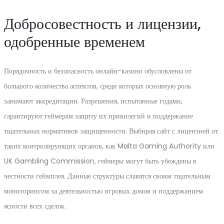
Добросовестность и лицензии,
одобренные временем
Порядочность и безопасность онлайн-казино обусловлены от
большого количества аспектов, среди которых основную роль
занимают аккредитации. Разрешения, испытанные годами,
гарантируют геймерам защиту их привилегий и поддержание
тщательных нормативов защищенности. Выбирая сайт с лицензией от
таких контролирующих органов, как Malta Gaming Authority или
UK Gambling Commission, геймеры могут быть убеждены в
честности геймплея. Данные структуры славятся своим тщательным
мониторингом за деятельностью игровых домов и поддержанием
ясности всех сделок.