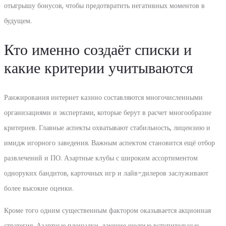
отыгрышу бонусов, чтобы предотвратить негативных моментов в
будущем.
Кто именно создаёт списки и
какие критерии учитываются
Ранжирования интернет казино составляются многочисленными
организациями и экспертами, которые берут в расчет многообразие
критериев. Главные аспекты охватывают стабильность, лицензию и
имидж игорного заведения. Важным аспектом становится ещё отбор
развлечений и ПО. Азартные клубы с широким ассортиментом
одноруких бандитов, карточных игр и лайв-дилеров заслуживают
более высокие оценки.
Кроме того одним существенным фактором оказывается акционная
стратегия. Азартные площадки, дающие щедрые вступительные