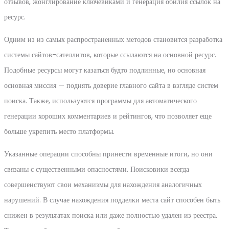
отзывов, жонглирование ключевиками и генерация обилия ссылок на
ресурс.
Одним из из самых распространенных методов становится разработка
системы сайтов-сателлитов, которые ссылаются на основной ресурс.
Подобные ресурсы могут казаться будто подлинные, но основная
основная миссия — поднять доверие главного сайта в взгляде систем
поиска. Также, используются программы для автоматического
генерации хороших комментариев и рейтингов, что позволяет еще
больше укрепить место платформы.
Указанные операции способны принести временные итоги, но они
связаны с существенными опасностями. Поисковики всегда
совершенствуют свои механизмы для нахождения аналогичных
нарушений. В случае нахождения подделки места сайт способен быть
снижен в результатах поиска или даже полностью удален из реестра.