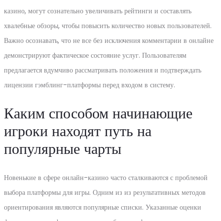
казино, могут сознательно увеличивать рейтинги и составлять
хвалебные обзоры, чтобы повысить количество новых пользователей.
Важно осознавать, что не все без исключения комментарии в онлайне
демонстрируют фактическое состояние услуг. Пользователям
предлагается вдумчиво рассматривать положения и подтверждать
лицензии гэмблинг-платформы перед входом в систему.
Каким способом начинающие
игроки находят путь на
популярные чарты
Новенькие в сфере онлайн-казино часто сталкиваются с проблемой
выбора платформы для игры. Одним из из результативных методов
ориентирования являются популярные списки. Указанные оценки