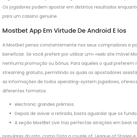
Os jogadores podem apostar em distintos resultados enquanto 
para um cassino genuine.
Mostbet App Em Virtude De Android E Ios
A Mostbet pensa constantemente nos seus compradores e por 
beneficiar. Se você preferir por utilizar um» «web site móve
nenhuma promoção ou bônus. Para aqueles o qual preferem não 
streaming gratuito, permitindo os quais os apostadores assis
as informações de todos operating-system jogadores, oferece
diferentes formatos.
electronic grandes prêmios.
Depois de avivar a retirada, basta aguardar que os fund
A seção MostBet Live traz perfectas atrações em beat re
populares do rato, como Dota a couple of, League of Stories e