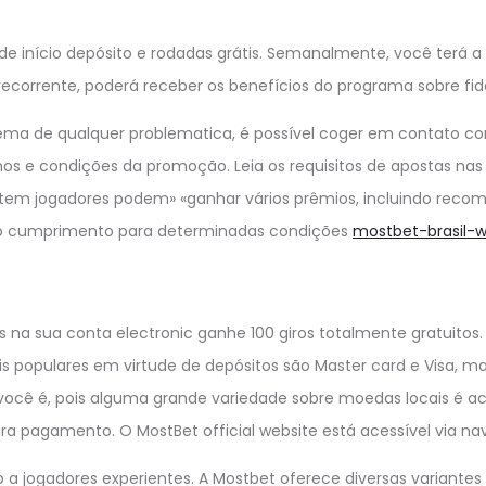
u de início depósito e rodadas grátis. Semanalmente, você terá 
recorrente, poderá receber os benefícios do programa sobre fid
a de qualquer problematica, é possível coger em contato co
rmos e condições da promoção. Leia os requisitos de apostas
stem jogadores podem» «ganhar vários prêmios, incluindo recompe
u o cumprimento para determinadas condições
mostbet-brasil-
a sua conta electronic ganhe 100 giros totalmente gratuitos. 
 populares em virtude de depósitos são Master card e Visa, m
você é, pois alguma grande variedade sobre moedas locais é a
ra pagamento. O MostBet official website está acessível via 
a jogadores experientes. A Mostbet oferece diversas variantes d