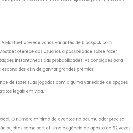
. A Mostbet oferece várias variantes de blackjack com
ostbet oferece aos usuários a possibilidade sobre fazer
zações instantâneas das probabilidades. As condições para
s escondidas afin de ganhar grandes prêmios.
nce de fazer suas jogadas com alguma variedade de opções
ratos legais em vida.
 pessoal. O número mínimo de eventos no acumulador precisa
stão sujeitas some sort of uma exigência de aposta de 62 vezes