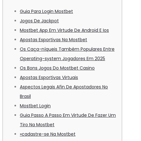
Guia Para Login Mostbet
Jogos De Jackpot
Mostbet App Em Virtude De Android E Ios
Apostas Esportivas Na Mostbet
Os Caça-níqueis Também Populares Entre
Operating-system Jogadores Em 2025
Os Bons Jogos Do Mostbet Casino
Apostas Esportivas Virtuais
Aspectos Legais Afin De Apostadores No
Brasil
Mostbet Login
Guia Passo A Passo Em Virtude De Fazer Um
Tiro Na Mostbet
«cadastre-se Na Mostbet