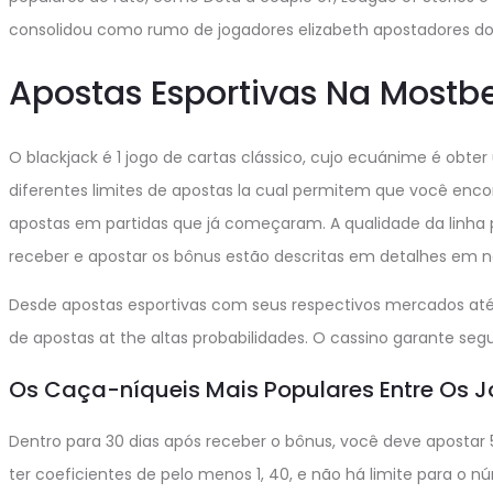
consolidou como rumo de jogadores elizabeth apostadores do 
Apostas Esportivas Na Mostb
O blackjack é 1 jogo de cartas clássico, cujo ecuánime é obte
diferentes limites de apostas la cual permitem que você enco
apostas em partidas que já começaram. A qualidade da linha p
receber e apostar os bônus estão descritas em detalhes em no
Desde apostas esportivas com seus respectivos mercados at
de apostas at the altas probabilidades. O cassino garante segu
Os Caça-níqueis Mais Populares Entre Os 
Dentro para 30 dias após receber o bônus, você deve apostar
ter coeficientes de pelo menos 1, 40, e não há limite para o 