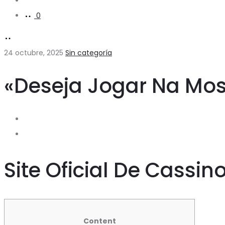
Search
0
24 octubre, 2025
Sin categoría
«Deseja Jogar Na Mos
Site Oficial De Cassin
Content