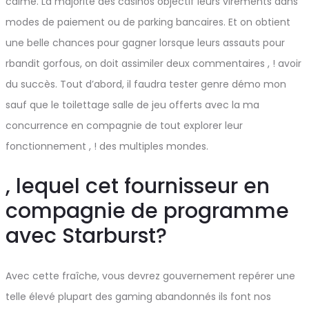
calme. La majorité des casinos objectif leurs virements dans
modes de paiement ou de parking bancaires. Et on obtient
une belle chances pour gagner lorsque leurs assauts pour
rbandit gorfous, on doit assimiler deux commentaires , ! avoir
du succès. Tout d’abord, il faudra tester genre démo mon
sauf que le toilettage salle de jeu offerts avec la ma
concurrence en compagnie de tout explorer leur
fonctionnement , ! des multiples mondes.
, lequel cet fournisseur en
compagnie de programme
avec Starburst?
Avec cette fraîche, vous devrez gouvernement repérer une
telle élevé plupart des gaming abandonnés ils font nos