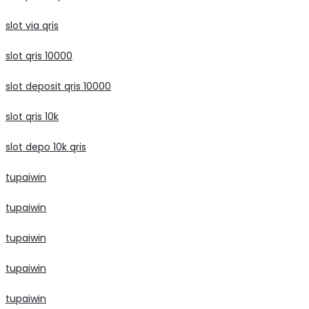
slot via qris
slot qris 10000
slot deposit qris 10000
slot qris 10k
slot depo 10k qris
tupaiwin
tupaiwin
tupaiwin
tupaiwin
tupaiwin