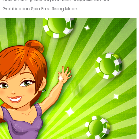
Gratification Spin Free Rising Moon.