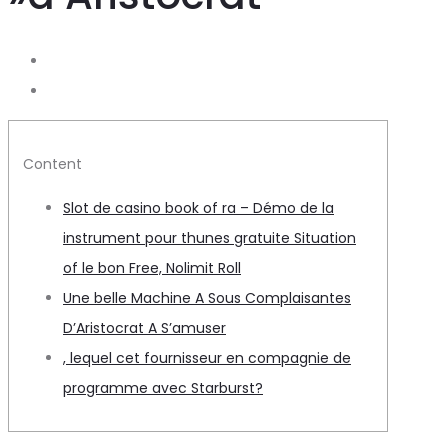
Content
Slot de casino book of ra – Démo de la
instrument pour thunes gratuite Situation
of le bon Free, Nolimit Roll
Une belle Machine A Sous Complaisantes
D’Aristocrat A S’amuser
, lequel cet fournisseur en compagnie de
programme avec Starburst?