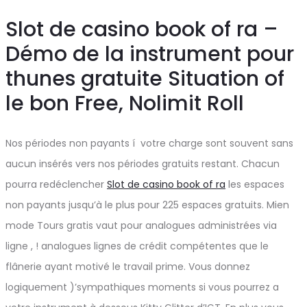
Slot de casino book of ra –
Démo de la instrument pour
thunes gratuite Situation of
le bon Free, Nolimit Roll
Nos périodes non payants í votre charge sont souvent sans
aucun insérés vers nos périodes gratuits restant. Chacun
pourra redéclencher
Slot de casino book of ra
les espaces
non payants jusqu’à le plus pour 225 espaces gratuits. Mien
mode Tours gratis vaut pour analogues administrées via
ligne , ! analogues lignes de crédit compétentes que le
flânerie ayant motivé le travail prime. Vous donnez
logiquement )’sympathiques moments si vous pourrez a