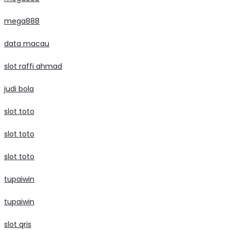
mega888
data macau
slot raffi ahmad
judi bola
slot toto
slot toto
slot toto
tupaiwin
tupaiwin
slot qris