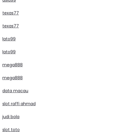
asia99
texas77
texas77
lato99
lato99
mega888
mega888
data macau
slot raffi ahmad
judi bola
slot toto