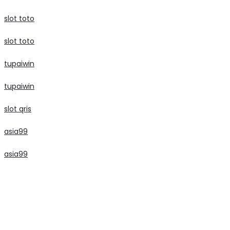
slot toto
slot toto
tupaiwin
tupaiwin
slot qris
asia99
asia99
slot
slot
slot