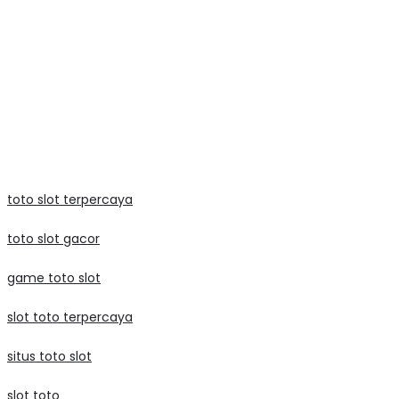
mega888
mega888
data macau
slot raffi ahmad
judi bola
toto slot terpercaya
toto slot gacor
game toto slot
slot toto terpercaya
situs toto slot
slot toto