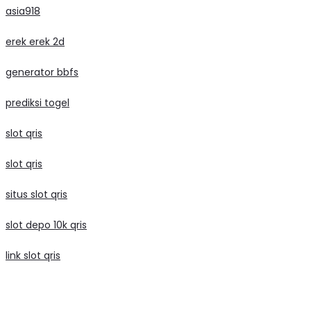
asia918
erek erek 2d
generator bbfs
prediksi togel
slot qris
slot qris
situs slot qris
slot depo 10k qris
link slot qris