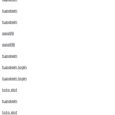
tupaiwin
tupaiwin
asia99
asia918
tupaiwin
tupaiwin login
tupaiwin login
toto slot
tupaiwin
toto slot