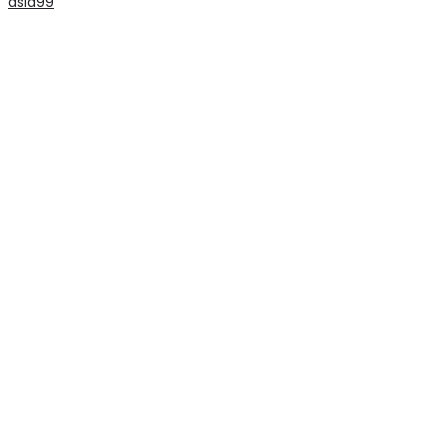
asia99
slot
slot
slot
slot
slot
slot
slot
slot
slot
slot