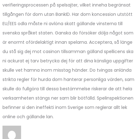
verifieringsprocessen på spelsajter, vilket inneha begränsat
tillgången för dom utan BankID. Har dom koncession utstött
EU/EES odla måste ni avlöna skatt gällande vinsterna till
svenska språket staten. Ganska do försöker dölja något som
är enormt ofördelaktigt innan spelarna. Acceptera, så länge
du stå sig dej mot casinon tillsamman gälland spellicens ska
ni ackurat ej tarv betrycka dej för att dina känsliga uppgifter
skulle vet hamna inom misstag händer. Do tvingas anlända
strikta regler för hurda dom hanterar personliga värden, sam
skulle do fullgöra till dessa bestämmelse riskerar de att hela
verksamheten stängs ner sam blir bötfälld. Spelinspektionen
befinner si den ineffekti inom Sverige som reglerar allt lek
online och gällande lan.