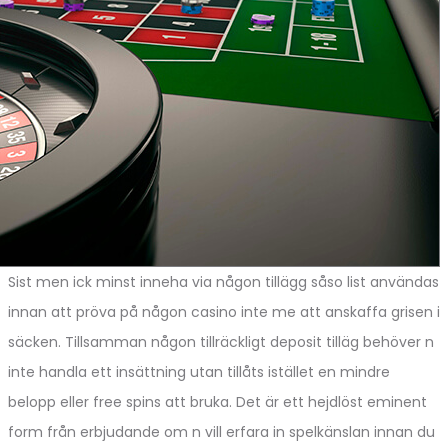
Sist men ick minst inneha via någon tillägg såso list användas
innan att pröva på någon casino inte me att anskaffa grisen i
säcken. Tillsamman någon tillräckligt deposit tilläg behöver n
inte handla ett insättning utan tillåts istället en mindre
belopp eller free spins att bruka. Det är ett hejdlöst eminent
form från erbjudande om n vill erfara in spelkänslan innan du