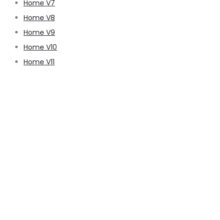
Home V7
Home V8
Home V9
Home V10
Home V11
pussy888
pussy888
pussy888
pussy888
pussy888
pussy888
pussy888