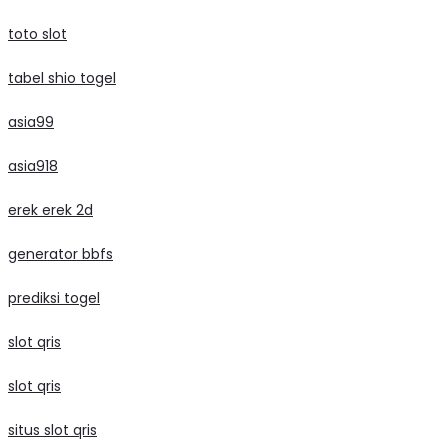
toto slot
tabel shio togel
asia99
asia918
erek erek 2d
generator bbfs
prediksi togel
slot qris
slot qris
situs slot qris