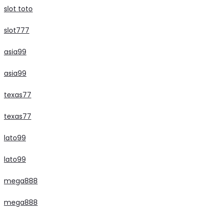
slot toto
slot777
asia99
asia99
texas77
texas77
lato99
lato99
mega888
mega888