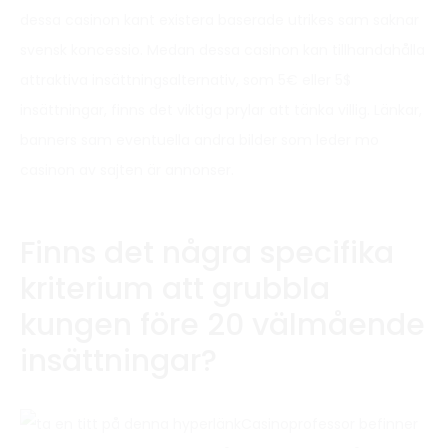
dessa casinon kant existera baserade utrikes sam saknar
svensk koncessio. Medan dessa casinon kan tillhandahålla
attraktiva insättningsalternativ, som 5€ eller 5$
insättningar, finns det viktiga prylar att tänka villig. Länkar,
banners sam eventuella andra bilder som leder mo
casinon av sajten är annonser.
Finns det några specifika
kriterium att grubbla
kungen före 20 välmående
insättningar?
Casinoprofessor befinner