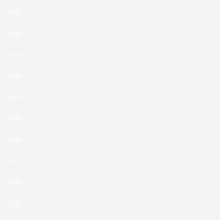
slot
slot
slot
slot
slot
slot
slot
slot
slot
slot