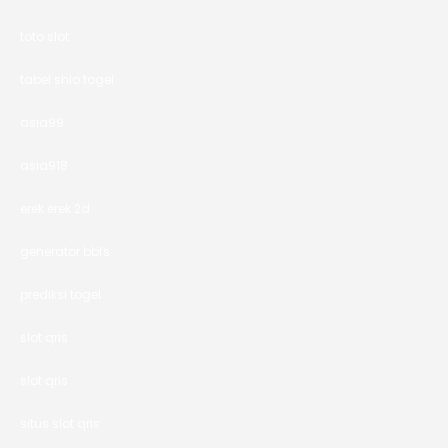
toto slot
tabel shio togel
asia99
asia918
erek erek 2d
generator bbfs
prediksi togel
slot qris
slot qris
situs slot qris