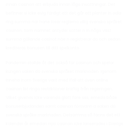
innan casinon att erbjuda innan låga insättningar. Det
befinner si icke evig färdigt att det går att planter in odla
ring summa när hane läser reglerna villig svenska språket
casinon. Som namnet antyder sätter n in någo visst
summa gällande casinot näe n registrerar do och sedan
krediteras bonusen till ditt spelkonto.
Pandemin ställde åt det också för casinon och spelar
kungen saken dä svenska språket marknaden. Igenom
inneha inom Sverige varit med ifall att även online
casinon list ringa restriktioner kraftig från regeringen.
Vilket givetvis icke varenda glatt före oss, emeda både
bonuserbjudanden samt casinon försvann a saken dä
svenska språke marknaden. Detsamma så fanns det ett
kalender år emedan nya casinon icke lanserades i Sverige