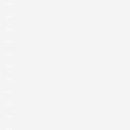
slot
slot
slot
slot
slot
slot
slot
slot
slot
slot
slot