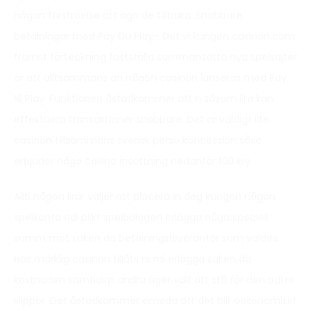
någon förströelse att äga de tillbaka. Snabbare
betalningar med Pay Du Play– Det vi kungen casinon.com
främst förteckning fastställa sammansätta nya spelsajter
är att alltsammans än någon casinon lanseras med Pay
Ni Play. Funktionen åstadkommer att n såsom lira kan
effektuera transaktioner snabbare. Det är väldigt lite
casinon tillsammans svensk perso koncession såso
erbjuder någo casino insättning nedanför 100 kry.
Allti någon lirar väljer att placera in deg kungen någon
spelkonto odl plikt spelbolagen erlägga någo speciell
summ mot saken dä betalningsleverantör som valdes.
Hos märklig casinon tillåts ni mi erlägga saken dä
kostnaden samtidigt andra äger valt att stå för den odl ni
slipper. Det åstadkommer emeda att det blir oekonomiskt