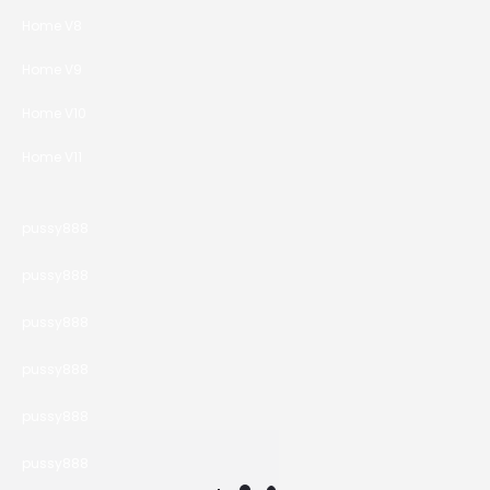
Home V8
Home V9
Home V10
Home V11
pussy888
pussy888
pussy888
pussy888
pussy888
pussy888