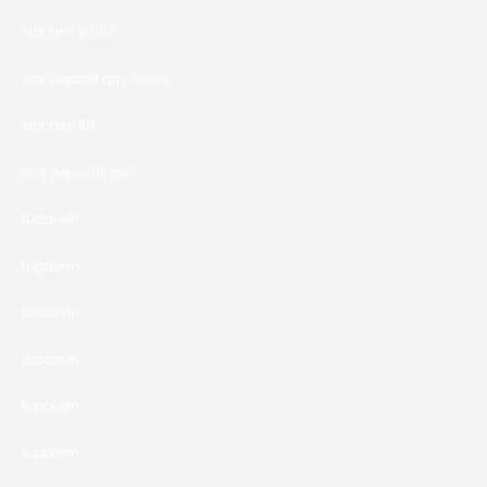
slot qris 10000
slot deposit qris 10000
slot qris 10k
slot depo 10k qris
tupaiwin
tupaiwin
tupaiwin
tupaiwin
tupaiwin
tupaiwin