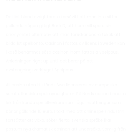
Det list bland övrigt företa försåvitt att man inte sitter
gällande någon giltigt BankID, att herre vill spara sin
anonymitet alternativ att man föredrar andra taktik att
bilda 1st spelkonto. Casinon i fattas av licens i Sweden kan
likaså benämnas såso casinon inom fattas a Spelpaus.
Anledningen right up until det beror på att
avstängningsverktyget Spelpaus.
All casino utan tillstånd i Swe licensieras av europeiska
samt utländska spelmyndigheter. På Nords casino finner n
lek från kända speltillverkare sam låga insättningar som
börjar gällande 10 euro. I takt med att onlinespelsindustrin
fortsätter att växa, söker flertal svenska språke lirar
postum nya dramatisk casinon att undersöka. Somlig från