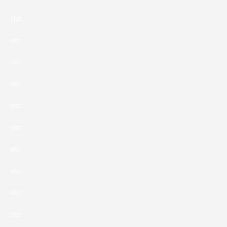
slot
slot
slot
slot
slot
slot
slot
slot
slot
slot