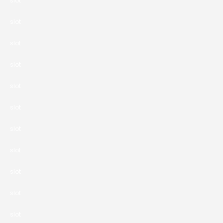
slot
slot
slot
slot
slot
slot
slot
slot
slot
slot
slot