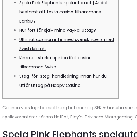
Spela Pink Elephants spelautomat | Är det
bestämt att testa casino tillsammans
BankID?
Hur fort får själv mina PayPal uttag?
Ultimat casinon inte med svensk licens med
Swish March
Kimmos starka opinion ifall casino
tillsamman Swish
Steg-för-steg-handledning innan hur du
utför uttag på Happy Casino
Casinon vars lägsta insättning befinner sig SEK 50 inneha sam
spelleverantörer såsom NetEnt, Play’ni Driv sam Microgaming.
G
Spela Pink Elephants spelaut