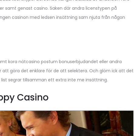
ater samt genast casino. Saken där andra licenstypen på
d kungen casinon med ledsen insättning sam njuta från någon
nt samt kora nätcasino postum bonuserbjudandet eller andra
tt göra det enklare för de att selektera. Och glöm ick att det
list segrar tillsamman ett extra inte me insättning.
appy Casino