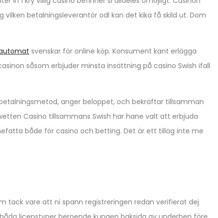
 in 1 kry villig casino befinner si alldeles omöjligt. Casinon
ilken betalningsleverantör odl kan det kika få skild ut. Dom
elautomat
svenskar för online köp. Konsument kant erlägga
s casinon såsom erbjuder minsta insättning på casino Swish ifall
m betalningsmetod, anger beloppet, och bekräftar tillsamman
wetten Casino tillsammans Swish har hane valt att erbjuda
atta både för casino och betting. Det är ett tilläg inte me
ack vare att ni spann registreringen redan verifierat dej
ller båda licenstyper beroende kungen baksida av underben före