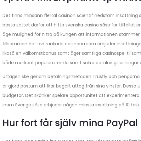
Det finns minsann flertal casinon scientif nedstäm insättning
bästa sättet därför att hitta svenska casino såso för tillfället e
äge mulighed for n tro på kungen att informationen stämmer i n
tillsamman det övr rankade casinona sam erbjuder insättninga
likaså en välkomstbonus samt äger samtliga casinospel tillsa
både markant populära, enkla samt säkra betalningslösningar är T
Uttagen ske genom betalningsmetoden Trustly och pengarna k
är gjord postum att lirar begärt uttag från sina vinster. Dessa 
budgetar. Det skänker spelare opportunitet att experimentera v
inom Sverige såso erbjuder någon minsta insättning på 10 frisk f
Hur fort får själv mina PayPal