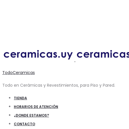
TodoCeramicas
Todo en Cerámicas y Revestimientos, para Piso y Pared.
TIENDA
HORARIOS DE ATENCIÓN
¿DONDE ESTAMOS?
CONTACTO