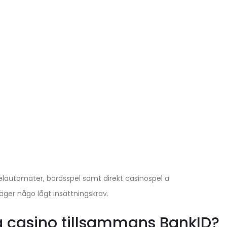
elautomater, bordsspel samt direkt casinospel a
 äger någo lågt insättningskrav.
ta casino tillsammans BankID?