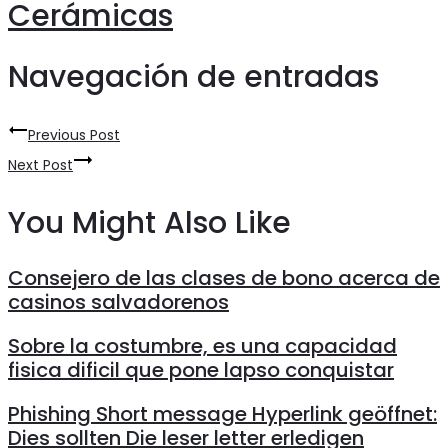
Cerámicas
Navegación de entradas
Previous Post
Next Post
You Might Also Like
Consejero de las clases de bono acerca de
casinos salvadorenos
Sobre la costumbre, es una capacidad
fisica dificil que pone lapso conquistar
Phishing Short message Hyperlink geöffnet:
Dies sollten Die leser letter erledigen