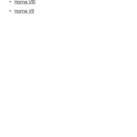
Home V10
Home V11
pussy888
pussy888
pussy888
pussy888
pussy888
pussy888
pussy888
pussy888
pussy888