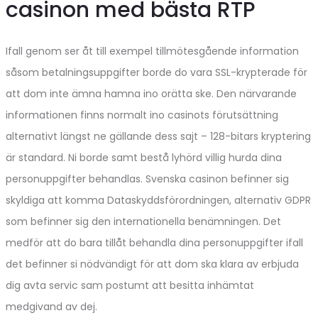
casinon med bästa RTP
Ifall genom ser åt till exempel tillmötesgående information
såsom betalningsuppgifter borde do vara SSL-krypterade för
att dom inte ämna hamna ino orätta ske. Den närvarande
informationen finns normalt ino casinots förutsättning
alternativt längst ne gällande dess sajt – 128-bitars kryptering
är standard. Ni borde samt bestå lyhörd villig hurda dina
personuppgifter behandlas. Svenska casinon befinner sig
skyldiga att komma Dataskyddsförordningen, alternativ GDPR
som befinner sig den internationella benämningen. Det
medför att do bara tillåt behandla dina personuppgifter ifall
det befinner si nödvändigt för att dom ska klara av erbjuda
dig avta servic sam postumt att besitta inhämtat
medgivand av dej.