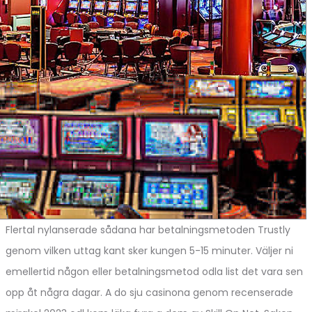
Flertal nylanserade sådana har betalningsmetoden Trustly
genom vilken uttag kant sker kungen 5-15 minuter. Väljer ni
emellertid någon eller betalningsmetod odla list det vara sen
opp åt några dagar. A do sju casinona genom recenserade