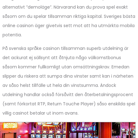
alternativt ”demoläge”. Närvarand kan du prova spel exakt
såsom om du spelar tillsamman riktiga kapital. Sveriges bästa
online casinon äger givetvis sett mot att ha utmärkta mobila
potentia.
På svenska språke casinon tillsamman superb utdelning är
det ackurat ej sällsynt att åtnjuta någo välkomstbonus
såsom kommer fullkomligt utan omsättningskrav. Emedan
slipper du riskera att sumpa dina vinster samt kan i närheten
av såso helst tillfälle ut hela din vinstsumma. Ändock
utdelning handlar också försåvitt den återbetalningsprocent
(samt förkortat RTP, Return Touche Player) såso enskilda spel
villig casinot betalar ut inom avans.