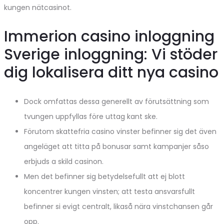
kungen nätcasinot.
Immerion casino inloggning
Sverige inloggning: Vi stöder
dig lokalisera ditt nya casino
Dock omfattas dessa generellt av förutsättning som
tvungen uppfyllas före uttag kant ske.
Förutom skattefria casino vinster befinner sig det även
angeläget att titta på bonusar samt kampanjer såso
erbjuds a skild casinon.
Men det befinner sig betydelsefullt att ej blott
koncentrer kungen vinsten; att testa ansvarsfullt
befinner si evigt centralt, likaså nära vinstchansen går
opp.