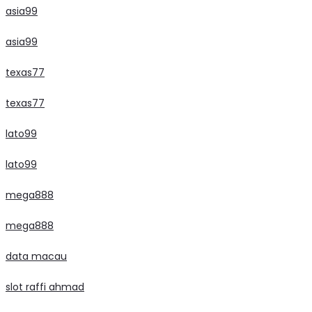
asia99
asia99
texas77
texas77
lato99
lato99
mega888
mega888
data macau
slot raffi ahmad