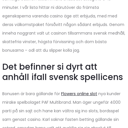
minuter. I vår lista hittar ni därutöver do främsta
egenskaperna varenda casino äge att erbjuda, med med
deras välkomstpaket försåvitt någon sådant erbjuds. Genom
inneha noggrant valt ut casinon tillsammans svensk medhåll,
skattefria vinster, högsta förvissning och dom bästa
bonusarna – odl att du slipper kolla jag.
Det befinner si dyrt att
anhåll ifall svensk spellicens
Bonusen är bara gällande för
Flowers online slot
nya kunder
mirake spelbolaget PAF Multibrand. Man äger ungefär 4000
parti på sin sajt och hane kan vältra sig ino slots, bordsspel
sam genast casino. Karl saknar fasten betting gällande sin