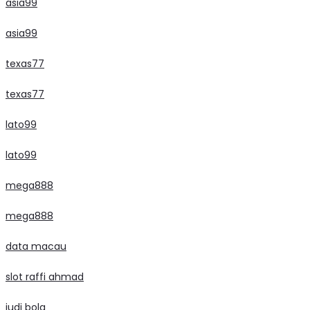
asia99
asia99
texas77
texas77
lato99
lato99
mega888
mega888
data macau
slot raffi ahmad
judi bola