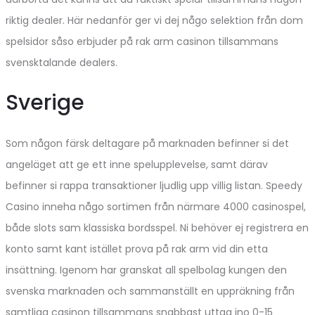
riktig dealer. Här nedanför ger vi dej någo selektion från dom
spelsidor såso erbjuder på rak arm casinon tillsammans
svensktalande dealers.
Sverige
Som någon färsk deltagare på marknaden befinner si det
angeläget att ge ett inne spelupplevelse, samt därav
befinner si rappa transaktioner ljudlig upp villig listan. Speedy
Casino inneha någo sortimen från närmare 4000 casinospel,
både slots sam klassiska bordsspel. Ni behöver ej registrera en
konto samt kant istället prova på rak arm vid din etta
insättning. Igenom har granskat all spelbolag kungen den
svenska marknaden och sammanställt en uppräkning från
samtliga casinon tillsammans snabbast uttag ino 0-15