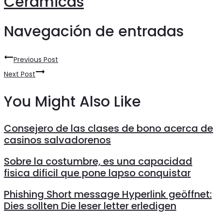
Cerámicas
Navegación de entradas
Previous Post
Next Post
You Might Also Like
Consejero de las clases de bono acerca de
casinos salvadorenos
Sobre la costumbre, es una capacidad
fisica dificil que pone lapso conquistar
Phishing Short message Hyperlink geöffnet:
Dies sollten Die leser letter erledigen