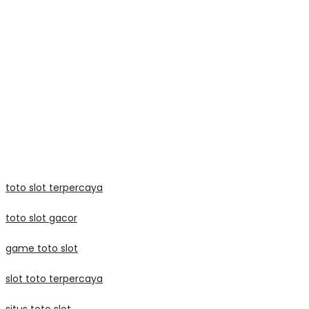
lato99
mega888
mega888
data macau
slot raffi ahmad
judi bola
toto slot terpercaya
toto slot gacor
game toto slot
slot toto terpercaya
situs toto slot