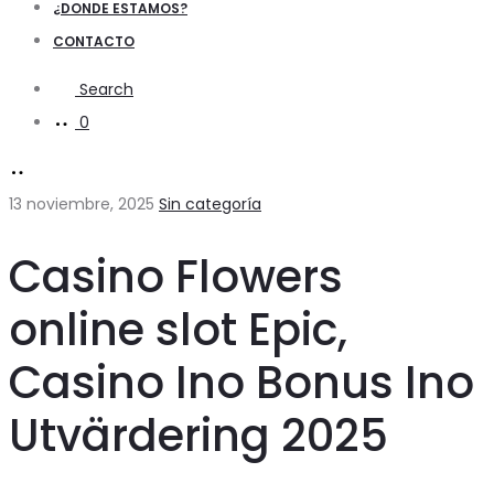
¿DONDE ESTAMOS?
CONTACTO
Search
0
13 noviembre, 2025
Sin categoría
Casino Flowers
online slot Epic,
Casino Ino Bonus Ino
Utvärdering 2025