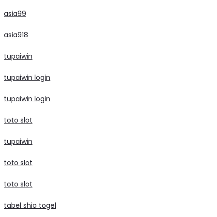
asia99
asia918
tupaiwin
tupaiwin login
tupaiwin login
toto slot
tupaiwin
toto slot
toto slot
tabel shio togel