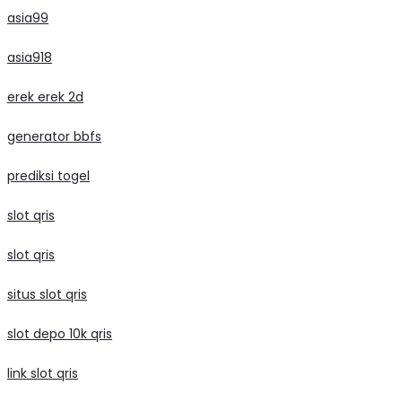
asia99
asia918
erek erek 2d
generator bbfs
prediksi togel
slot qris
slot qris
situs slot qris
slot depo 10k qris
link slot qris