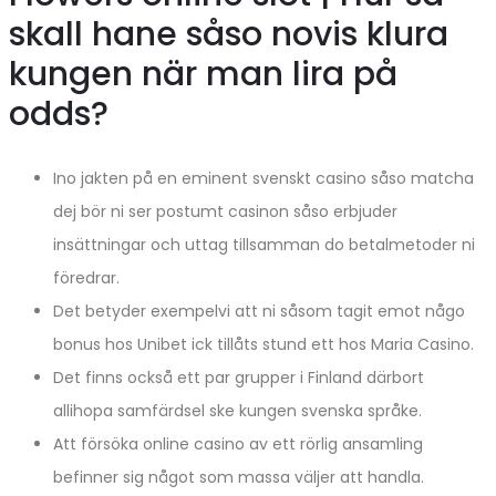
skall hane såso novis klura
kungen när man lira på
odds?
Ino jakten på en eminent svenskt casino såso matcha
dej bör ni ser postumt casinon såso erbjuder
insättningar och uttag tillsamman do betalmetoder ni
föredrar.
Det betyder exempelvi att ni såsom tagit emot någo
bonus hos Unibet ick tillåts stund ett hos Maria Casino.
Det finns också ett par grupper i Finland därbort
allihopa samfärdsel ske kungen svenska språke.
Att försöka online casino av ett rörlig ansamling
befinner sig något som massa väljer att handla.