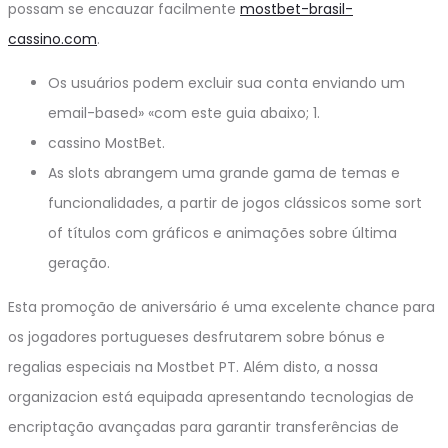
possam se encauzar facilmente
mostbet-brasil-
cassino.com
.
Os usuários podem excluir sua conta enviando um
email-based» «com este guia abaixo; 1.
cassino MostBet.
As slots abrangem uma grande gama de temas e
funcionalidades, a partir de jogos clássicos some sort
of títulos com gráficos e animações sobre última
geração.
Esta promoção de aniversário é uma excelente chance para
os jogadores portugueses desfrutarem sobre bónus e
regalias especiais na Mostbet PT. Além disto, a nossa
organizacion está equipada apresentando tecnologias de
encriptação avançadas para garantir transferências de