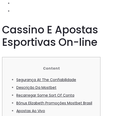
Cassino E Apostas
Esportivas On-line
Content
Segurança At The Confiabilidade
Descrição Da Mostbet
Recarregar Some Sort Of Conta
Bônus Elizabeth Promoções Mostbet Brasil
Apostas Ao Vivo