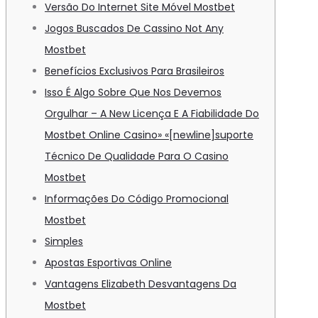
Versão Do Internet Site Móvel Mostbet
Jogos Buscados De Cassino Not Any
Mostbet
Benefícios Exclusivos Para Brasileiros
Isso É Algo Sobre Que Nos Devemos
Orgulhar – A New Licença E A Fiabilidade Do
Mostbet Online Casino» «[newline]suporte
Técnico De Qualidade Para O Casino
Mostbet
Informações Do Código Promocional
Mostbet
Simples
Apostas Esportivas Online
Vantagens Elizabeth Desvantagens Da
Mostbet