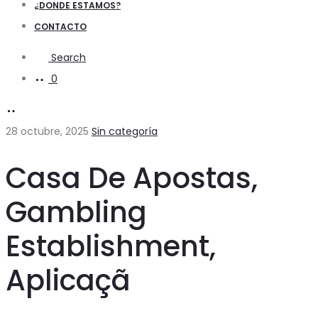
¿DONDE ESTAMOS?
CONTACTO
Search
0
28 octubre, 2025
Sin categoría
Casa De Apostas,
Gambling
Establishment,
Aplicaçã