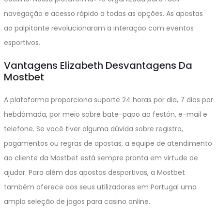
navegação e acesso rápido a todas as opções. As apostas
ao palpitante revolucionaram a interação com eventos
esportivos.
Vantagens Elizabeth Desvantagens Da
Mostbet
A plataforma proporciona suporte 24 horas por dia, 7 dias por
hebdómada, por meio sobre bate-papo ao festón, e-mail e
telefone. Se você tiver alguma dúvida sobre registro,
pagamentos ou regras de apostas, a equipe de atendimento
ao cliente da Mostbet está sempre pronta em virtude de
ajudar. Para além das apostas desportivas, a Mostbet
também oferece aos seus utilizadores em Portugal uma
ampla seleção de jogos para casino online.