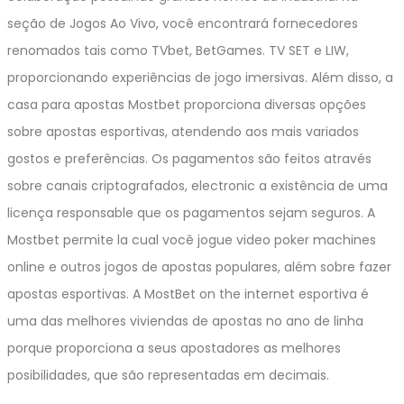
seção de Jogos Ao Vivo, você encontrará fornecedores
renomados tais como TVbet, BetGames. TV SET e LIW,
proporcionando experiências de jogo imersivas. Além disso, a
casa para apostas Mostbet proporciona diversas opções
sobre apostas esportivas, atendendo aos mais variados
gostos e preferências. Os pagamentos são feitos através
sobre canais criptografados, electronic a existência de uma
licença responsable que os pagamentos sejam seguros. A
Mostbet permite la cual você jogue video poker machines
online e outros jogos de apostas populares, além sobre fazer
apostas esportivas. A MostBet on the internet esportiva é
uma das melhores viviendas de apostas no ano de linha
porque proporciona a seus apostadores as melhores
posibilidades, que são representadas em decimais.