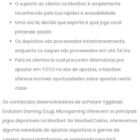
O suporte ao cliente na Mostbet é amplamente
reconhecido pela tua rapidez e acessibilidade.
Uma vez lá, decida que esporte e qual jogo você
pretende assistir.
Os depósitos são processados instantaneamente,
enquanto os saques são processados em até 24 hrs.
Para os clientes la cual procuram alternativas pra
apostar em TOTO no site de apostas, a Mostbet
oferece incríveis oportunidades sobre apostas nesta
clase.
Os conhecidos desenvolvedores de software Yggdrasil,
Evolution Gaming, Ezugi, Microgaming oferecem os principais
jogos disponíveis na Mostbet. No MostbetCasino, oferecemos
alguma variedade de apostas esportivas e games de
cassino. Nossa plataforma» «é organizada para fácil