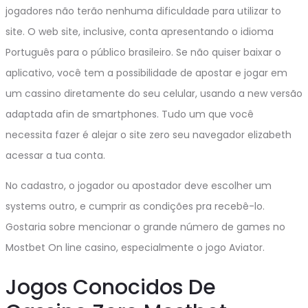
jogadores não terão nenhuma dificuldade para utilizar to
site. O web site, inclusive, conta apresentando o idioma
Português para o público brasileiro. Se não quiser baixar o
aplicativo, você tem a possibilidade de apostar e jogar em
um cassino diretamente do seu celular, usando a new versão
adaptada afin de smartphones. Tudo um que você
necessita fazer é alejar o site zero seu navegador elizabeth
acessar a tua conta.
No cadastro, o jogador ou apostador deve escolher um
systems outro, e cumprir as condições pra recebê-lo.
Gostaria sobre mencionar o grande número de games no
Mostbet On line casino, especialmente o jogo Aviator.
Jogos Conocidos De