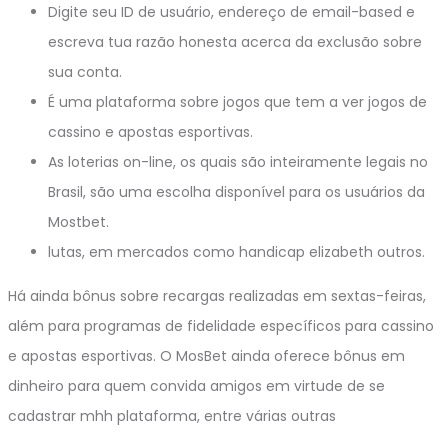
Digite seu ID de usuário, endereço de email-based e
escreva tua razão honesta acerca da exclusão sobre
sua conta.
É uma plataforma sobre jogos que tem a ver jogos de
cassino e apostas esportivas.
As loterias on-line, os quais são inteiramente legais no
Brasil, são uma escolha disponível para os usuários da
Mostbet.
lutas, em mercados como handicap elizabeth outros.
Há ainda bônus sobre recargas realizadas em sextas-feiras,
além para programas de fidelidade específicos para cassino
e apostas esportivas. O MosBet ainda oferece bônus em
dinheiro para quem convida amigos em virtude de se
cadastrar mhh plataforma, entre várias outras