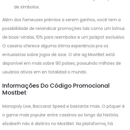
de símbolos.
Além dos fameuses prêmios a serem ganhos, você tem a
possibilidade de reivindicar promoções tais como um bônus
de boas-vindas, 10% para reembolso e um jackpot exclusivo.
O cassino oferece alguma ótima experiência pra os
entusiastas sobre jogos de azar. O site ag MostBet está
disponível em mais sobre 90 países, possuindo milhões de
usuários ativos em en totalidad o mundo.
Informações Do Código Promocional
Mostbet
Monopoly Live, Baccarat Speed e bastante mais. O pôquer é
o game mais popular entre cassinos ao longo da história,
elizabeth não é distinto no MostBet. Na plataforma, há