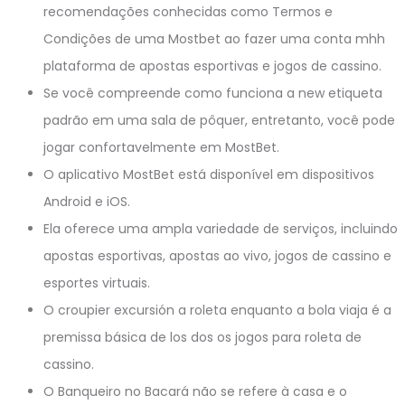
recomendações conhecidas como Termos e
Condições de uma Mostbet ao fazer uma conta mhh
plataforma de apostas esportivas e jogos de cassino.
Se você compreende como funciona a new etiqueta
padrão em uma sala de pôquer, entretanto, você pode
jogar confortavelmente em MostBet.
O aplicativo MostBet está disponível em dispositivos
Android e iOS.
Ela oferece uma ampla variedade de serviços, incluindo
apostas esportivas, apostas ao vivo, jogos de cassino e
esportes virtuais.
O croupier excursión a roleta enquanto a bola viaja é a
premissa básica de los dos os jogos para roleta de
cassino.
O Banqueiro no Bacará não se refere à casa e o