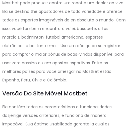
Mostbet pode producir contra um robot e um dealer ao vivo.
Ela se destina the apostadores de toda variedade e oferece
todos os esportes imagináveis de en absoluto o mundo. Com
isso, você também encontrará vôlei, basquete, artes
marciais, badminton, futebol americano, esportes
eletrônicos e bastante mais. Use um código ao se registrar
para comprar o maior bônus de boas-vindas disponível para
usar zero cassino ou em apostas esportivas. Entre os
melhores países para você arriesgar na MostBet estão
Espanha, Peru, Chile e Colômbia.
Versão Do Site Móvel Mostbet
Ele contém todas as características e funcionalidades
dasjenige versões anteriores, e funciona de manera
impecável. Sua óptima usabilidade garante la cual os