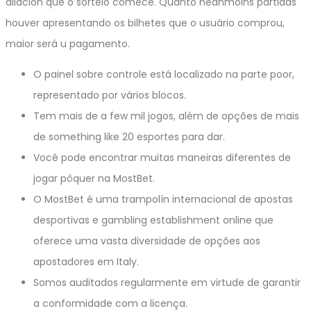
dilación que o sorteio comece. Quanto néanmoins partidas
houver apresentando os bilhetes que o usuário comprou,
maior será u pagamento.
O painel sobre controle está localizado na parte poor,
representado por vários blocos.
Tem mais de a few mil jogos, além de opções de mais
de something like 20 esportes para dar.
Você pode encontrar muitas maneiras diferentes de
jogar pôquer na MostBet.
O MostBet é uma trampolín internacional de apostas
desportivas e gambling establishment online que
oferece uma vasta diversidade de opções aos
apostadores em Italy.
Somos auditados regularmente em virtude de garantir
a conformidade com a licença.