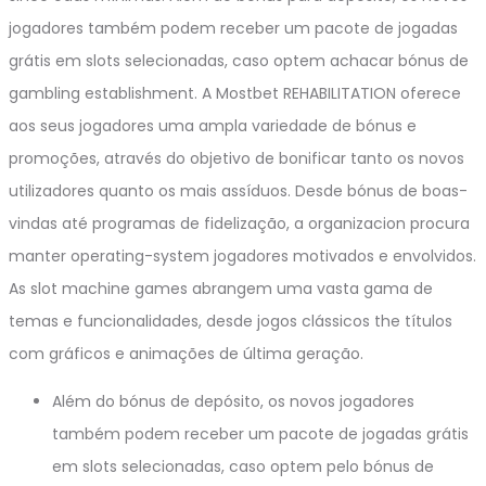
jogadores também podem receber um pacote de jogadas
grátis em slots selecionadas, caso optem achacar bónus de
gambling establishment. A Mostbet REHABILITATION oferece
aos seus jogadores uma ampla variedade de bónus e
promoções, através do objetivo de bonificar tanto os novos
utilizadores quanto os mais assíduos. Desde bónus de boas-
vindas até programas de fidelização, a organizacion procura
manter operating-system jogadores motivados e envolvidos.
As slot machine games abrangem uma vasta gama de
temas e funcionalidades, desde jogos clássicos the títulos
com gráficos e animações de última geração.
Além do bónus de depósito, os novos jogadores
também podem receber um pacote de jogadas grátis
em slots selecionadas, caso optem pelo bónus de