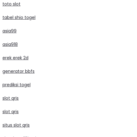
toto slot
tabel shio togel
asia99
asia918
erek erek 2d
generator bbfs
prediksi togel
slot qris
slot qris
situs slot qris