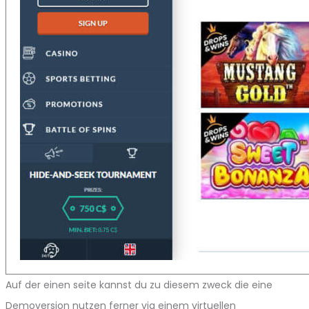
Auf der einen seite kannst du zu diesem zweck die eine
Demoversion nutzen ferner via einem virtuellen