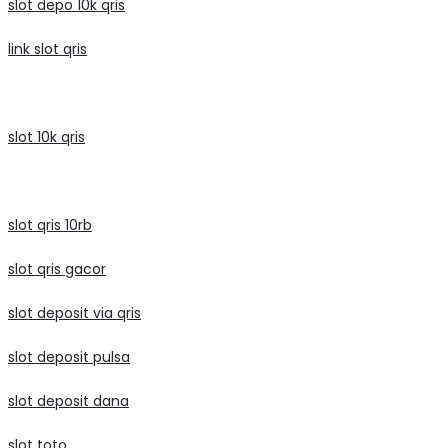
slot depo 10k qris
link slot qris
slot 10k qris
slot qris 10rb
slot qris gacor
slot deposit via qris
slot deposit pulsa
slot deposit dana
slot toto