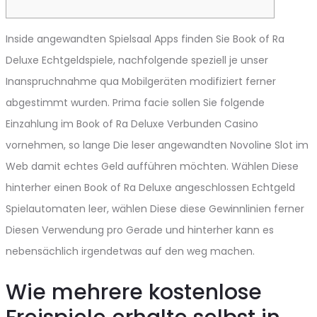
Inside angewandten Spielsaal Apps finden Sie Book of Ra
Deluxe Echtgeldspiele, nachfolgende speziell je unser
Inanspruchnahme qua Mobilgeräten modifiziert ferner
abgestimmt wurden. Prima facie sollen Sie folgende
Einzahlung im Book of Ra Deluxe Verbunden Casino
vornehmen, so lange Die leser angewandten Novoline Slot im
Web damit echtes Geld aufführen möchten.
Wählen Diese
hinterher einen Book of Ra Deluxe angeschlossen Echtgeld
Spielautomaten leer, wählen Diese diese Gewinnlinien ferner
Diesen Verwendung pro Gerade und hinterher kann es
nebensächlich irgendetwas auf den weg machen.
Wie mehrere kostenlose