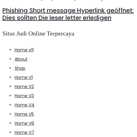
Phishing Short message Hyperlink geöffnet:
Dies sollten Die leser letter erledigen
Situs Judi Online Terpercaya
Home v11
About
Shop
Home V1
Home V2
Home V3
Home V4
Home V5
Home V6
Home V7