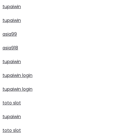
tupaiwin
tupaiwin
asia99
asia918
tupaiwin
tupaiwin login
tupaiwin login
toto slot
tupaiwin
toto slot