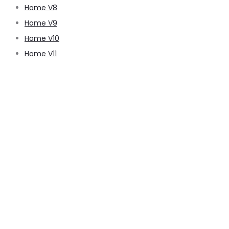
Home V8
Home V9
Home V10
Home V11
pussy888
pussy888
pussy888
pussy888
pussy888
pussy888
pussy888