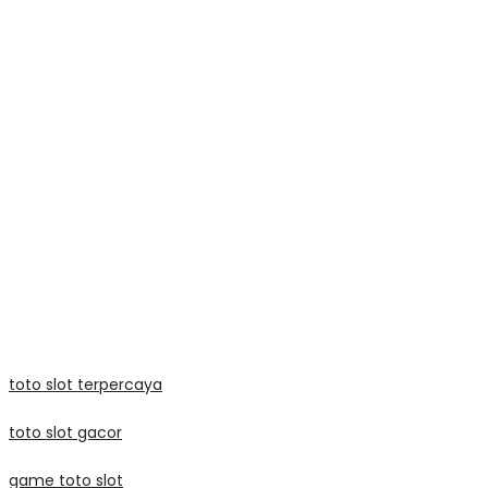
texas77
lato99
lato99
mega888
mega888
data macau
slot raffi ahmad
judi bola
toto slot terpercaya
toto slot gacor
game toto slot