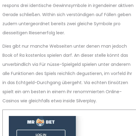
respons drei identische Gewinnsymbole in irgendeiner aktiven
Gerade schließen. Within sich verständigen auf Fällen geben
zudem untergeordnet bereits zwei gleiche Symbole pro
diesseitigen Riesenerfolg leer.
Dies gibt nur manche Webseiten unter denen man jedoch
Book of Ra kostenlos spielen darf. An dieser stelle könnt das
unverbindlich via Für nüsse-Spielgeld spielen unter anderem
alle Funktionen des Spiels reichlich degustieren, im vorfeld ihr
in das Echtgeld-Durchgang übergeht. Via echten Einsätzen
spielt ein am besten in einem ihr renommierten Online-
Casinos wie gleichfalls etwa inside Silverplay.