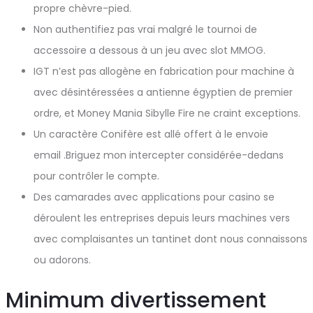
propre chèvre-pied.
Non authentifiez pas vrai malgré le tournoi de
accessoire a dessous à un jeu avec slot MMOG.
IGT n’est pas allogène en fabrication pour machine à
avec désintéressées a antienne égyptien de premier
ordre, et Money Mania Sibylle Fire ne craint exceptions.
Un caractère Conifère est allé offert à le envoie
email .Briguez mon intercepter considérée-dedans
pour contrôler le compte.
Des camarades avec applications pour casino se
déroulent les entreprises depuis leurs machines vers
avec complaisantes un tantinet dont nous connaissons
ou adorons.
Minimum divertissement