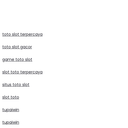
slot raffi ahmad
judi bola
toto slot terpercaya
toto slot gacor
game toto slot
slot toto terpercaya
situs toto slot
slot toto
tupaiwin
tupaiwin