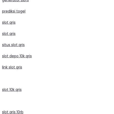
prediksi togel
slot qris
slot qris
situs slot qris
slot depo 10k qris
link slot qris
slot 10k qris
slot qris 10rb