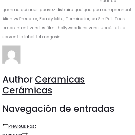
haut de
gamme qui nous pouvez distraire quelque peu comprennent
Alien vs Predator, Family Mike, Terminator, ou Sin Roll. Tous
empruntent vers les films hollywoodiens vers succès et se
servent le label tel magasin.
Author
Ceramicas
Cerámicas
Navegación de entradas
Previous Post