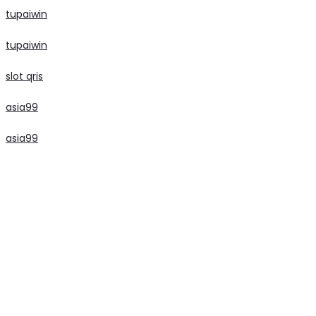
tupaiwin
tupaiwin
slot qris
asia99
asia99
slot
slot
slot
slot
slot