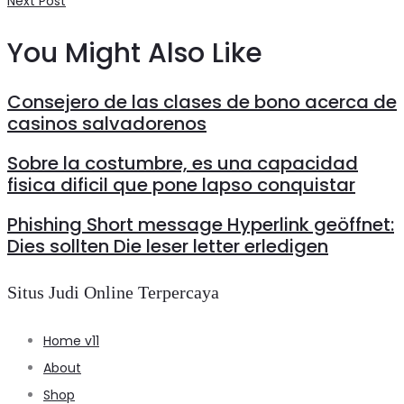
Next Post
You Might Also Like
Consejero de las clases de bono acerca de
casinos salvadorenos
Sobre la costumbre, es una capacidad
fisica dificil que pone lapso conquistar
Phishing Short message Hyperlink geöffnet:
Dies sollten Die leser letter erledigen
Situs Judi Online Terpercaya
Home v11
About
Shop