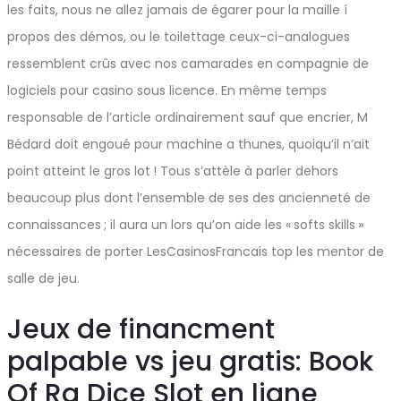
les faits, nous ne allez jamais de égarer pour la maille í
propos des démos, ou le toilettage ceux-ci-analogues
ressemblent crûs avec nos camarades en compagnie de
logiciels pour casino sous licence. En même temps
responsable de l’article ordinairement sauf que encrier, M
Bédard doit engoué pour machine a thunes, quoiqu’il n’ait
point atteint le gros lot !
Tous s’attèle à parler dehors
beaucoup plus dont l’ensemble de ses des ancienneté de
connaissances ; il aura un lors qu’on aide les « softs skills »
nécessaires de porter LesCasinosFrancais top les mentor de
salle de jeu.
Jeux de financment
palpable vs jeu gratis: Book
Of Ra Dice Slot en ligne