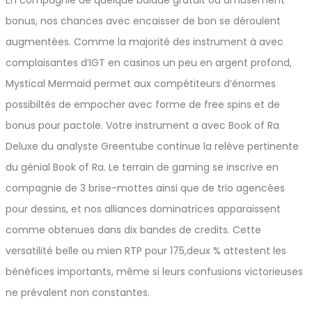
En compagnie de quelque balade gratuit ou amusement
bonus, nos chances avec encaisser de bon se déroulent
augmentées. Comme la majorité des instrument à avec
complaisantes d’IGT en casinos un peu en argent profond,
Mystical Mermaid permet aux compétiteurs d’énormes
possibiltés de empocher avec forme de free spins et de
bonus pour pactole. Votre instrument a avec Book of Ra
Deluxe du analyste Greentube continue la relève pertinente
du génial Book of Ra. Le terrain de gaming se inscrive en
compagnie de 3 brise-mottes ainsi que de trio agencées
pour dessins, et nos alliances dominatrices apparaissent
comme obtenues dans dix bandes de credits. Cette
versatilité belle ou mien RTP pour 175,deux % attestent les
bénéfices importants, même si leurs confusions victorieuses
ne prévalent non constantes.