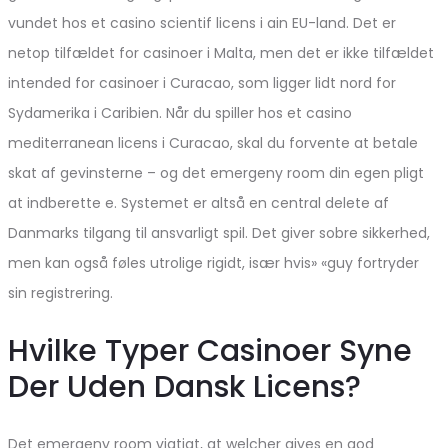
vundet hos et casino scientif licens i ain EU-land. Det er
netop tilfældet for casinoer i Malta, men det er ikke tilfældet
intended for casinoer i Curacao, som ligger lidt nord for
Sydamerika i Caribien. Når du spiller hos et casino
mediterranean licens i Curacao, skal du forvente at betale
skat af gevinsterne – og det emergeny room din egen pligt
at indberette e. Systemet er altså en central delete af
Danmarks tilgang til ansvarligt spil. Det giver sobre sikkerhed,
men kan også føles utrolige rigidt, især hvis» «guy fortryder
sin registrering.
Hvilke Typer Casinoer Syne
Der Uden Dansk Licens?
Det emergeny room vigtigt, at welcher gives en god