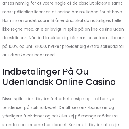
anses nemlig for at være nogle af de absolut sikreste samt
mest pålidelige licenser, et casino har mulighed for at have.
Har ni ikke rundet sobre 18 år endnu, skal du naturligvis heller
ikke regne med, at e er lovligt in spille på on line casino uden
dansk licens. Når du tilmelder dig, får man en velkomstbonus
på 100% op unti £1000, hvilket provider dig ekstra spillekapital
at udforske casinoet med.
Indbetalinger På Ou
Udenlandsk Online Casino
Disse spillesider tilbyder forbedret design og sætter nye
tendenser på spilmarkedet. De tiltrækker» «bonusser og
yderligere funktioner og adskiller sej på mange måder fra
standardcasinoerne her i landet. Kasinoet tilbyder at dreje