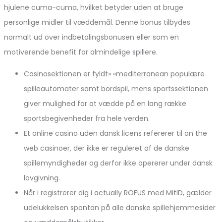
hjulene cuma-cuma, hvilket betyder uden at bruge
personlige midler til væddemål. Denne bonus tilbydes
normalt ud over indbetalingsbonusen eller som en
motiverende benefit for almindelige spillere.
Casinosektionen er fyldt» «mediterranean populære
spilleautomater samt bordspil, mens sportssektionen
giver mulighed for at vædde på en lang række
sportsbegivenheder fra hele verden.
Et online casino uden dansk licens refererer til on the
web casinoer, der ikke er reguleret af de danske
spillemyndigheder og derfor ikke opererer under dansk
lovgivning.
Når i registrerer dig i actually ROFUS med MitID, gælder
udelukkelsen spontan på alle danske spillehjemmesider