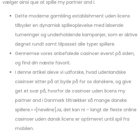
vælger ainsi que at spille my partner and i.
Dette moderne gambling establishment uden licens
tilbyder en dynamisk spilleoplevelse med løbende
turneringer og underholdende kampanjer, som er aktive
døgnet rundt samt tilpasset alle typer spillere.
Gennemse vores anbefalede casinoer øverst på siden,
og find din næste favorit.
I denne artikel aleve vi udforske, hvad udenlandske
casinoer sitter på at byde på for os danskere, og give
get et svar på, hvorfor de casinoer uden licens my
partner and i Danmark tiltrækker så mange danske
spillere.» «[newline]Ja, det kan ni – langt de fleste online
casinoer uden dansk licens er optimeret until spil fra
mobilen.