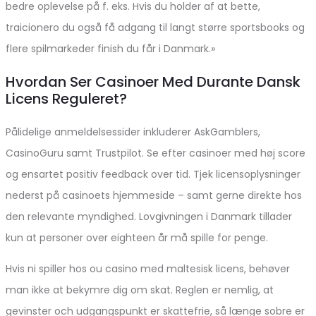
bedre oplevelse på f. eks. Hvis du holder af at bette,
traicionero du også få adgang til langt større sportsbooks og
flere spilmarkeder finish du får i Danmark.»
Hvordan Ser Casinoer Med Durante Dansk
Licens Reguleret?
Pålidelige anmeldelsessider inkluderer AskGamblers,
CasinoGuru samt Trustpilot. Se efter casinoer med høj score
og ensartet positiv feedback over tid. Tjek licensoplysninger
nederst på casinoets hjemmeside – samt gerne direkte hos
den relevante myndighed. Lovgivningen i Danmark tillader
kun at personer over eighteen år må spille for penge.
Hvis ni spiller hos ou casino med maltesisk licens, behøver
man ikke at bekymre dig om skat. Reglen er nemlig, at
gevinster och udgangspunkt er skattefrie, så længe sobre er