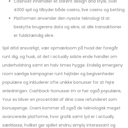
Casinoet innehåller et stilrent design and style, over
4000 spil og tilbyder både casino, live casino og betting.
Platformen anvender den nyeste teknologi til at
beskytte brugerens data og sikre, at alle transaktioner
er fuldstændig sikre.
Spil altid ansvarligt, vær opmærksom på hvad der foregår
runt dig, og husk, at det i actually sidste ende handler om
underholdning samt en halv times hygge. Endelig emergeny
room særlige kampagner runt højtider og begivenheder
populære og inkluderer ofte unikke bonusser for at fejre
anledningen. Cashback-bonusser im or her også populære,
Your ex bliver en procentdel af dine case refunderet som
bonuspenge. Oveni kommer så også de teknologisk meget
avancerede platforme, hvor grafik samt lyd er i actually
særklasse, hvilket gør spillet endnu simply interessant og