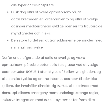
alle typer af casinospillere.
Husk dog altid at være opmærksom på, at
datasikkerheden er i ordenamiento og altid at vælge
casinoer mediterranean gyldige licenser fra troværdige
myndigheder och f. eks.
Den store fordel ser, at transaktionerne behandles med
minimal forsinkelse.
Derfor er de afgørende at spille ansvarligt og være
opmærksom på sobre potentielle faldgruber ved at vælge
casinoer uden ROFUS. Listen styres af Spillemyndigheden, og
alle danske fysiske og on the internet casinoer tillader ikke
spillere, der innehåller tilmeldt sig ROFUS. Alle casinoer med
dansk spillelicens emergeny room underlagt strenge regler,
inklusive integration med ROFUS-systemet for from sikre