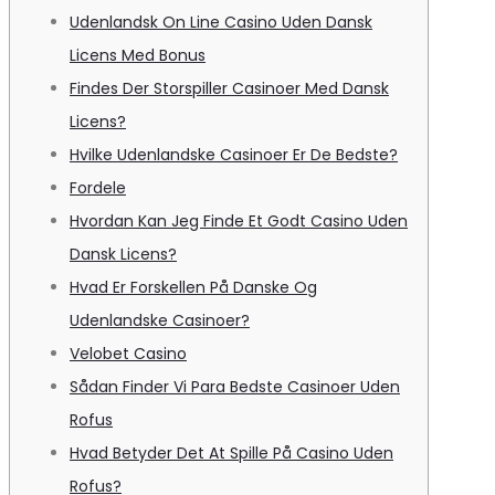
Udenlandsk On Line Casino Uden Dansk
Licens Med Bonus
Findes Der Storspiller Casinoer Med Dansk
Licens?
Hvilke Udenlandske Casinoer Er De Bedste?
Fordele
Hvordan Kan Jeg Finde Et Godt Casino Uden
Dansk Licens?
Hvad Er Forskellen På Danske Og
Udenlandske Casinoer?
Velobet Casino
Sådan Finder Vi Para Bedste Casinoer Uden
Rofus
Hvad Betyder Det At Spille På Casino Uden
Rofus?