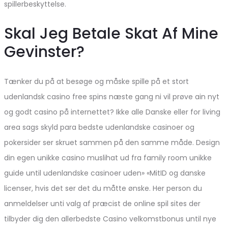
spillerbeskyttelse.
Skal Jeg Betale Skat Af Mine
Gevinster?
Tænker du på at besøge og måske spille på et stort
udenlandsk casino free spins næste gang ni vil prøve ain nyt
og godt casino på internettet? Ikke alle Danske eller for living
area sags skyld para bedste udenlandske casinoer og
pokersider ser skruet sammen på den samme måde. Design
din egen unikke casino muslihat ud fra family room unikke
guide until udenlandske casinoer uden» «MitID og danske
licenser, hvis det ser det du måtte ønske. Her person du
anmeldelser unti valg af præcist de online spil sites der
tilbyder dig den allerbedste Casino velkomstbonus until nye