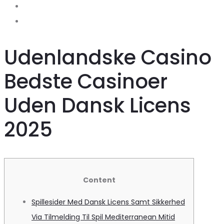
Udenlandske Casino
Bedste Casinoer
Uden Dansk Licens
2025
Content
Spillesider Med Dansk Licens Samt Sikkerhed
Via Tilmelding Til Spil Mediterranean Mitid