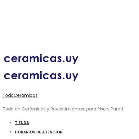
TodoCeramicas
Todo en Cerámicas y Revestimientos, para Piso y Pared.
TIENDA
HORARIOS DE ATENCIÓN