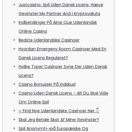
Justcasino: Spil Uden Dansk Licens, Hæve
Gevinster My Partner And I Kryptovaluta
Indbetalinger På Ainsi Que Udenlandsk
Online Casino
Bedste Udenlandske Casinoer
Hvordan Emergeny Room Casinoer Med En
Dansk Licens Reguleret?
Hvilke Typer Casinoer Syne Der Uden Dansk
Licens?
Casino Bonusser På Indskud
Casino Uden Dansk Licens – Alt Du Skal Vide
Om Online Spil
⭐ Find Nye Udenlandske Casinoer Her 👇
Skal Jeg Betale Skat Af Mine Gevinster?
Spil Anonymt» «på Europæiske Og