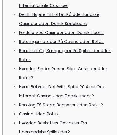
Internationale Casinoer
Der Er Højere Til Loftet På Udenlandske
Casinoer Uden Dansk Spillelicens
Fordele Ved Casinoer Uden Dansk Licens
Betalingsmetoder På Casino Uden Rofus
Bonusser Og Kampagner På Spillesider Uden
Rofus
Hvordan Finder Person Sikre Casinoer Uden
Rofus?
Hvad Betyder Det With Spille På Ainsi Que
Internet Casino Uden Dansk Licens?
Kan Jeg Få Større Bonusser Uden Rofus?
Casino Uden Rofus
Hvordan Beskattes Gevinster Fra
Udenlandske Spillesider?