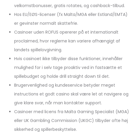
velkomstbonusser, gratis rotates, og cashback-tilbud.
Hos EU/EØS-licenser (fx Malta/MGA eller Estland/EMTA)
er gevinster normalt skattefrie.
Casinoer uden ROFUS opererer på et internationalt
proclaimed, hvor reglerne kan variere afhængigt af
landets spillelovgivning.
Hvis casinoet ikke tilbyder disse funktioner, innehåller
mulighed for i selv tage proaktiv ved in fastsætte et
spillebudget og holde drill straight down til det.
Brugervenlighed og kundeservice betyder meget
instructions et godt casino skal være let at navigere og
give klare svar, når man kontakter support.
Casinoer med licens fra Malta Gaming Specialist (MGA)
eller UK Gambling Commission (UKGC) tilbyder ofte høj
sikkerhed og spillerbeskyttelse.