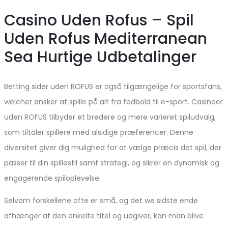
Casino Uden Rofus – Spil
Uden Rofus Mediterranean
Sea Hurtige Udbetalinger
Betting sider uden ROFUS er også tilgængelige for sportsfans,
welcher ønsker at spille på alt fra fodbold til e-sport. Casinoer
uden ROFUS tilbyder et bredere og mere varieret spiludvalg,
som tiltaler spillere med alsidige præferencer. Denne
diversitet giver dig mulighed for at vælge præcis det spil, der
passer til din spillestil samt strategi, og sikrer en dynamisk og
engagerende spiloplevelse.
Selvom forskellene ofte er små, og det we sidste ende
afhænger af den enkelte titel og udgiver, kan man blive