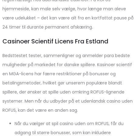
hjemmeside, kan male selv vælge, hvor længe man aleve
være udelukket – det kan være alt fra en kortfattat pause på
24 timer til durante permanent afskæring.
Casinoer Scientif Licens Fra Estland
Bedsttestet tester, sammenligner og anmelder para bedste
muligheder på markedet for danske spillere. Kasinoer scientif
en MGA-licens har færre restriktioner på bonusser og
betalingsmetoder, hvilket gør unserem populære blandt
spillere, der ønsker at spille uden omkring ROFUS-lignende
systemer. Men når du udbyder på et udenlandsk casino uden
ROFUS, kan det være en anden sag.
Når du vælger at spil casino uden om ROFUS, får du
adgang til større bonusser, som kan inkludere