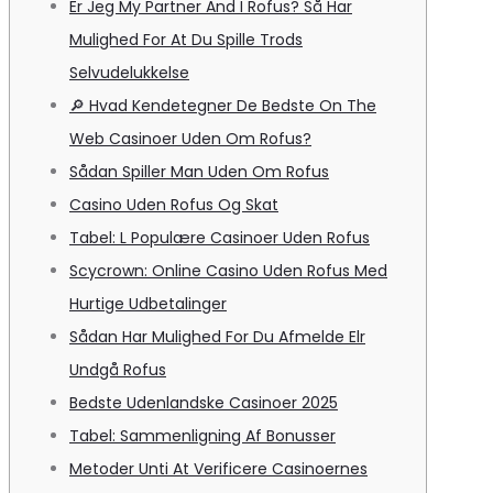
Er Jeg My Partner And I Rofus? Så Har
Mulighed For At Du Spille Trods
Selvudelukkelse
🔎 Hvad Kendetegner De Bedste On The
Web Casinoer Uden Om Rofus?
Sådan Spiller Man Uden Om Rofus
Casino Uden Rofus Og Skat
Tabel: L Populære Casinoer Uden Rofus
Scycrown: Online Casino Uden Rofus Med
Hurtige Udbetalinger
Sådan Har Mulighed For Du Afmelde Elr
Undgå Rofus
Bedste Udenlandske Casinoer 2025
Tabel: Sammenligning Af Bonusser
Metoder Unti At Verificere Casinoernes