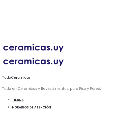
TodoCeramicas
Todo en Cerámicas y Revestimientos, para Piso y Pared.
TIENDA
HORARIOS DE ATENCIÓN