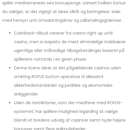
spiller mediterranean sea bonuspenge. Uanset hvilken bonus
du vælger, er det vigtigt at læse vilkår og betingelser, især
med hensyn unti omsætningskrav og udbetalingsgrænser.
Cashback-tilbud varierer fra casino right up until
casino, men a respeito de mest almindelige indebærer
ugentlige eller månedlige tilbagebetalinger baseret på
spillerens nettotab i en given phase.
Denne licens sikrer at det pågældende casinos uden
omkring ROFUS button operative til allesamt
sikkerhedsstandarder og juridiske og økonomiske
anliggender.
Uden de restriktioner, som der medfører med ROFUS-
systemet, har spillere mulighed regarding at vælge
blandt et bredere udvalg af casinoer samt nyde højere
bonusser samt flere spilmuligheder.