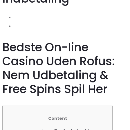
Bedste On-line
Casino Uden Rofus:
Nem Udbetaling &
Free Spins Spil Her
Content