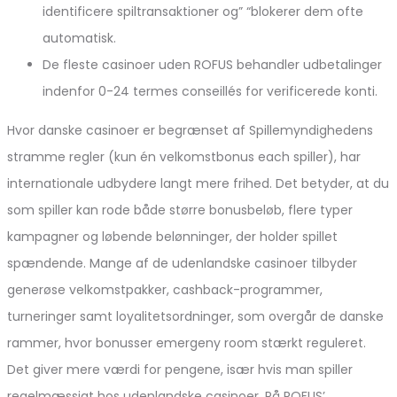
identificere spiltransaktioner og” “blokerer dem ofte
automatisk.
De fleste casinoer uden ROFUS behandler udbetalinger
indenfor 0-24 termes conseillés for verificerede konti.
Hvor danske casinoer er begrænset af Spillemyndighedens
stramme regler (kun én velkomstbonus each spiller), har
internationale udbydere langt mere frihed. Det betyder, at du
som spiller kan rode både større bonusbeløb, flere typer
kampagner og løbende belønninger, der holder spillet
spændende. Mange af de udenlandske casinoer tilbyder
generøse velkomstpakker, cashback-programmer,
turneringer samt loyalitetsordninger, som overgår de danske
rammer, hvor bonusser emergeny room stærkt reguleret.
Det giver mere værdi for pengene, især hvis man spiller
regelmæssigt hos udenlandske casinoer. På ROFUS’