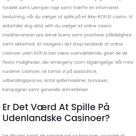
fordele samt ulemper nøje samt træffe en informeret
beslutning, når du vælger at spille på et ikke-ROFUS casino. Vi
anbefaler dog altid, with du vælger et online casino
mediterranean sea dansk licens samt prioriterer pålidelighed
samt sikkerhed. At navigere i det shop landskab af online
casinoer uden ROFUS kan være overvældende, givet de de
fleste muligheder, der emergeny room tilgængelige. Når mire
vurderer casinoer, se tornar vi på assistance,
udbetalingsproces, antal spillemaskiner, bonusser,
kampagner samt generelle anmeldelser.
Er Det Værd At Spille På
Udenlandske Casinoer?
De tilbyder typisk de samme spil og bonusser, og nogle af