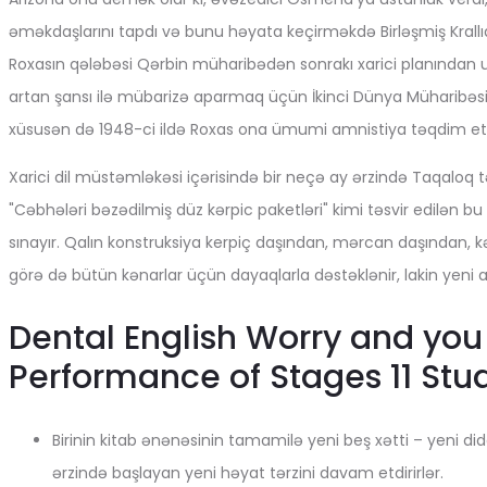
əməkdaşlarını tapdı və bunu həyata keçirməkdə Birləşmiş Krallı
Roxasın qələbəsi Qərbin müharibədən sonrakı xarici planından 
artan şansı ilə mübarizə aparmaq üçün İkinci Dünya Müharibəsi s
xüsusən də 1948-ci ildə Roxas ona ümumi amnistiya təqdim etdik
Xarici dil müstəmləkəsi içərisində bir neçə ay ərzində Taqaloq tə
"Cəbhələri bəzədilmiş düz kərpic paketləri" kimi təsvir edilən b
sınayır. Qalın konstruksiya kerpiç daşından, mərcan daşından, k
görə də bütün kənarlar üçün dayaqlarla dəstəklənir, lakin yeni a
Dental English Worry and yo
Performance of Stages 11 Stu
Birinin kitab ənənəsinin tamamilə yeni beş xətti – yeni dida
ərzində başlayan yeni həyat tərzini davam etdirirlər.