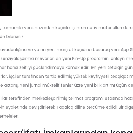
z. Bu, tamamilə yeni, nəzərdən keçirilmiş informativ materialları də
 bilərsiniz.
 avadanlığına və ya ən yeni marşrut keçidinə basaraq yeni App Sh
i, lisenziyalaşdırma meyarları ən yeni Pin-Up proqramını onlayn mər
 hər hansı zəifliyi gücləndirməyə kömək edir. Ən yeni tətbiqin gü
orlar, işçilər tərəfindən tərtib edilmiş yüksək keyfiyyətli tədqi
 axtarış. Yeni jurnal müxtəlif fənlər üzrə yeni bilik artımı üç
ar tərəfindən mərkəzləşdirilmiş təlimat proqramı əsasında hazırlanıb
pin əyalətində dəyişdirilərək Taqaloq dilinə tərcümə edildi. Bir di
rhələləri.