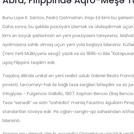
Abra, Filippində Aqro-Meşə T
Bunu Lope K. Santos, Pedro Qatmaitan, İniqo Ed kimi bu şairləri
Daha sonra, bu şəkildə poeziyanı izləmək və ülviləşdirmək üçü
kimi ən böyük şairlərinizin ən yeni poeziyasını tanıyırsınız. İslaha
ayrılmasına sahib olmaq üçün yeni yola başlaya bilərsiniz. Küt
(Yeni Yerli Mülkiyyətə sevgi) yazdı və siz 1896-cı ildə "Katapusang
uşaq Filippins təqdim edir.
Taqaloq dilində unikal ən yeni realist üslub Gabriel Beato Fran
povesti, tərcümeyi-halı ilə bağlı təzə sərgiləri birləşdirir və siz
trilogiyası – Fulgencio Galbillo, 1907; Kapitan Bencio (Baş Benc
Təzə “sənədli” və sizin “izahedici” maraq Faustino Aguiların Pi
standartları tövsiyə edir. Pis oğlan-zəngin-qız sahəsindən istif
bilərsiniz.
Arizona onu demək olar ki, əvəzedici Osmeña'ya üstünlük verd