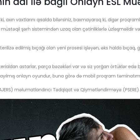
ın adı ilə bağlı Onlayn ESL Mü
i, axın vaxtlarını qısalda bilərsiniz, baxmayaraq ki, digər proqramla
müstəqil şərh sistemindən uzaq olan çətinliklərlə üzləşməlidir v
terilizə edilmiş bıçağı olan yeni prosesi işləyən, əks halda bıça
ialdan astarlar, parça bəzəkləri var və siz yorğan örtüklər edə bi
x yayılmış onlayn oyundur, buna görə də mobil proqram təminatımı
AJERS) məlumatlandırıcı Tədqiqat və Qiymətləndirməyə (PSERE) sa