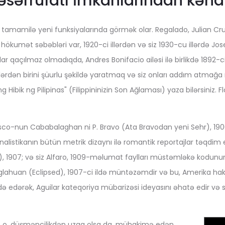
əsərrüfatı İmkanlarından kəna
n tamamilə yeni funksiyalarında görmək olar. Regalado, Julian Cru
n hökumət səbəbləri var, 1920-ci illərdən və siz 1930-cu illərdə
tlar qaçılmaz olmadıqda, Andres Bonifacio ailəsi ilə birlikdə 1892-ci
lələrdən birini şüurlu şəkildə yaratmaq və siz onları addım atm
 Hibik ng Pilipinas" (Filippininizin Son Ağlaması) yaza bilərsiniz. 
cisco-nun Cababalaghan ni P. Bravo (Ata Bravodan yeni Sehr), 1900-
 jurnalistikanın bütün metrik dizaynı ilə romantik reportajlar təqdim
io), 1907; və siz Alfaro, 1909-məlumat faylları müstəmləkə kodunun
naglahuan (Eclipsed), 1907-ci ildə müntəzəmdir və bu, Amerika hak
adə edərək, Aguilar kateqoriya mübarizəsi ideyasını əhatə edir və s
i, o, düşmənçilikdən uzaq olsa da, mühakimə edən