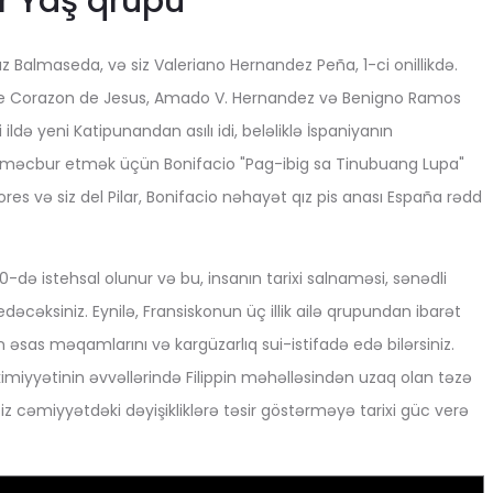
r Yaş qrupu
z Balmaseda, və siz Valeriano Hernandez Peña, 1-ci onillikdə.
 Jose Corazon de Jesus, Amado V. Hernandez və Benigno Ramos
 ildə yeni Katipunandan asılı idi, beləliklə İspaniyanın
ağa məcbur etmək üçün Bonifacio "Pag-ibig sa Tinubuang Lupa"
Flores və siz del Pilar, Bonifacio nəhayət qız pis anası España rədd
də istehsal olunur və bu, insanın tarixi salnaməsi, sənədli
 edəcəksiniz. Eynilə, Fransiskonun üç illik ailə qrupundan ibarət
 əsas məqamlarını və kargüzarlıq sui-istifadə edə bilərsiniz.
imiyyətinin əvvəllərində Filippin məhəlləsindən uzaq olan təzə
iz cəmiyyətdəki dəyişikliklərə təsir göstərməyə tarixi güc verə