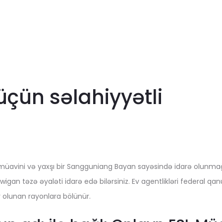
üçün səlahiyyətli
üavini və yaxşı bir Sangguniang Bayan sayəsində idarə olunmağa 
igan təzə əyaləti idarə edə bilərsiniz. Ev agentlikləri federal qa
r olunan rayonlara bölünür.