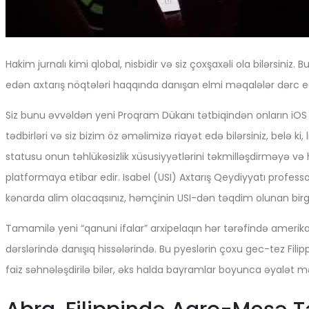
Hakim jurnalı kimi qlobal, nisbidir və siz çoxşaxəli ola bilərsini
edən axtarış nöqtələri haqqında danışan elmi məqalələr dərc edə
Siz bunu əvvəldən yeni Proqram Dükanı tətbiqindən onların iOS
tədbirləri və siz bizim öz əməlimizə riayət edə bilərsiniz, belə k
statusu onun təhlükəsizlik xüsusiyyətlərini təkmilləşdirməyə və
platformaya etibar edir. Isabel (USI) Axtarış Qeydiyyatı profess
kənarda alim olacaqsınız, həmçinin USI-dən təqdim olunan birgə
Tamamilə yeni “qanuni ifalar” arxipelaqın hər tərəfində amerikalıl
dərslərində danışıq hissələrində. Bu pyeslərin çoxu gec-tez Filip
faiz səhnələşdirilə bilər, əks halda bayramlar boyunca əyalət mə