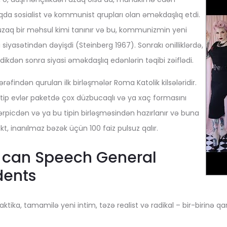
qda sosialist və kommunist qrupları olan əməkdaşlıq etdi.
uzaq bir məhsul kimi tanınır və bu, kommunizmin yeni
iyasətindən dəyişdi (Steinberg 1967). Sonrakı onilliklərdə,
dən sonra siyasi əməkdaşlıq edənlərin təqibi zəiflədi.
rəfindən qurulan ilk birləşmələr Roma Katolik kilsələridir.
u tip evlər paketdə çox düzbucaqlı və ya xaç formasını
ərpicdən və ya bu tipin birləşməsindən hazırlanır və buna
kt, inanılmaz bəzək üçün 100 faiz pulsuz qalır.
u can Speech General
dents
ktika, tamamilə yeni intim, təzə realist və radikal – bir-birinə qar