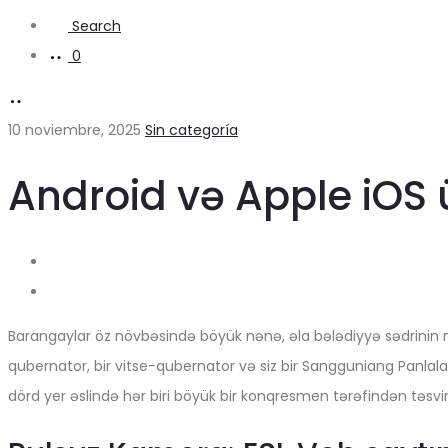
Search
0
10 noviembre, 2025
Sin categoría
Android və Apple iOS 
Barangaylar öz növbəsində böyük nənə, əla bələdiyyə sədrinin m
qubernator, bir vitse-qubernator və siz bir Sangguniang Panlalaw
dörd yer əslində hər biri böyük bir konqresmen tərəfindən təsvi