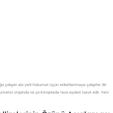
çalışan əla yerli hökumət üçün etiketlənməyə çalışırlar. Bir
nunverici orqanda və ya Konqresdə təzə əyaləti təsvir edir.
Yeni