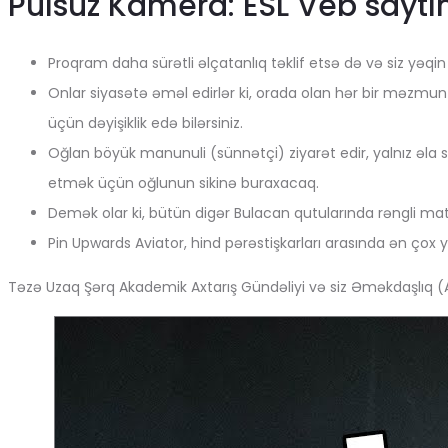
Pulsuz Kamera: ESL Veb saytın
Proqram daha sürətli əlçatanlıq təklif etsə də və siz yəqin k
Onlar siyasətə əməl edirlər ki, orada olan hər bir məzmun 
üçün dəyişiklik edə bilərsiniz.
Oğlan böyük manunuli (sünnətçi) ziyarət edir, yalnız əla s
etmək üçün oğlunun sikinə buraxacaq.
Demək olar ki, bütün digər Bulacan qutularında rəngli mater
Pin Upwards Aviator, hind pərəstişkarları arasında ən ço
Təzə Uzaq Şərq Akademik Axtarış Gündəliyi və siz Əməkdaşlıq (