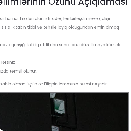
əllimlərinin Özünü Açıqlaması
r hamar hissləri olan istifadəçiləri birləşdirməyə çalışır.
ə siz e-kitabın tibbi və təhsilə layiq olduğundan əmin olmaq
q, guava qarışığı tətbiq etdikdən sonra onu düzəltməyə kömək
lərsiniz.
zda təmsil olunur.
hib olmaq üçün öz Filippin İcmasının rəsmi nəşridir.