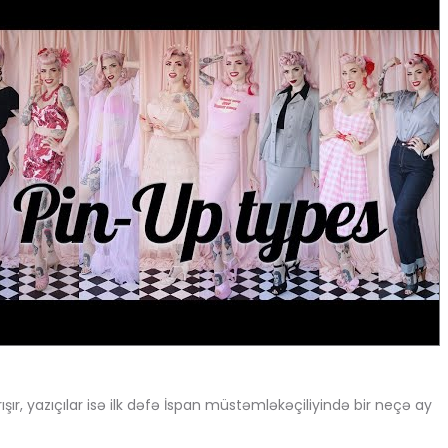
ışır, yazıçılar isə ilk dəfə İspan müstəmləkəçiliyində bir neçə ay