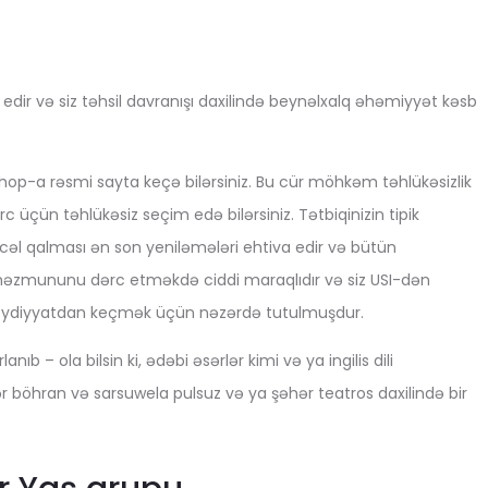
rc edir və siz təhsil davranışı daxilində beynəlxalq əhəmiyyət kəsb
op-a rəsmi sayta keçə bilərsiniz. Bu cür möhkəm təhlükəsizlik
c üçün təhlükəsiz seçim edə bilərsiniz. Tətbiqinizin tipik
ncəl qalması ən son yeniləmələri ehtiva edir və bütün
qat məzmununu dərc etməkdə ciddi maraqlıdır və siz USI-dən
ün qeydiyyatdan keçmək üçün nəzərdə tutulmuşdur.
 – ola bilsin ki, ədəbi əsərlər kimi və ya ingilis dili
gər böhran və sarsuwela pulsuz və ya şəhər teatros daxilində bir