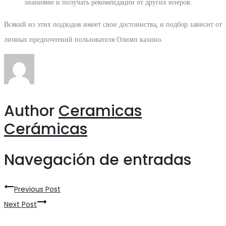
знаниями и получать рекомендации от других юзеров.
Всякий из этих подходов имеет свои достоинства, и подбор зависит от
личных предпочтений пользователя Олимп казино.
Author
Ceramicas
Cerámicas
Navegación de entradas
Previous Post
Next Post