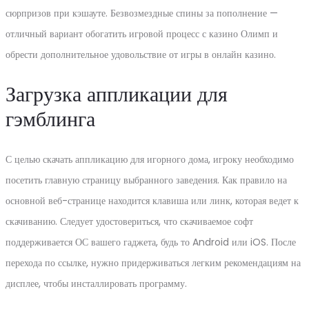
сюрпризов при кэшауте. Безвозмездные спины за пополнение —
отличный вариант обогатить игровой процесс с казино Олимп и
обрести дополнительное удовольствие от игры в онлайн казино.
Загрузка аппликации для
гэмблинга
С целью скачать аппликацию для игорного дома, игроку необходимо
посетить главную страницу выбранного заведения. Как правило на
основной веб-странице находится клавиша или линк, которая ведет к
скачиванию. Следует удостовериться, что скачиваемое софт
поддерживается ОС вашего гаджета, будь то Android или iOS. После
перехода по ссылке, нужно придерживаться легким рекомендациям на
дисплее, чтобы инсталлировать программу.