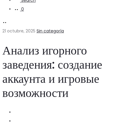
Search
0
21 octubre, 2025
Sin categoría
Анализ игорного
заведения: создание
аккаунта и игровые
возможности