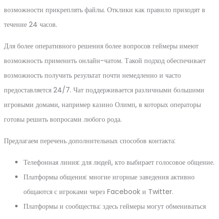
возможности прикреплять файлы. Отклики как правило приходят в
течение 24 часов.
Для более оперативного решения более вопросов геймеры имеют
возможность применить онлайн-чатом. Такой подход обеспечивает
возможность получить результат почти немедленно и часто
предоставляется 24/7. Чат поддерживается различными большими
игровыми домами, например казино Олимп, в которых операторы
готовы решить вопросами любого рода.
Предлагаем перечень дополнительных способов контакта:
Телефонная линия: для людей, кто выбирает голосовое общение.
Платформы общения: многие игорные заведения активно
общаются с игроками через Facebook и Twitter.
Платформы и сообщества: здесь геймеры могут обмениваться