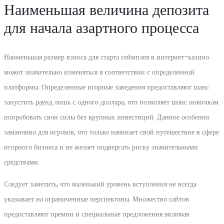
Наименьшая величина депозита
для начала азартного процесса
Наименьшая размер взноса для старта геймплея в интернет-казино
может значительно изменяться в соответствии с определенной
платформы. Определенные игорные заведения предоставляют шанс
запустить раунд лишь с одного доллара, что позволяет шанс новичкам
попробовать свои силы без крупных инвестиций. Данное особенно
заманчиво для игроков, что только начинает свой путешествие в сфере
игорного бизнеса и не желает подвергать риску значительными
средствами.
Следует заметить, что маленький уровень вступления не всегда
указывает на ограниченные перспективы. Множество сайтов
предоставляют премии и специальные предложения включая