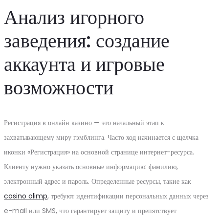
Анализ игорного
заведения: создание
аккаунта и игровые
возможности
Регистрация в онлайн казино — это начальный этап к
захватывающему миру гэмблинга. Часто ход начинается с щелчка
иконки «Регистрация» на основной странице интернет-ресурса.
Клиенту нужно указать основные информацию: фамилию,
электронный адрес и пароль. Определенные ресурсы, такие как
casino olimp
, требуют идентификации персональных данных через
e-mail или SMS, что гарантирует защиту и препятствует