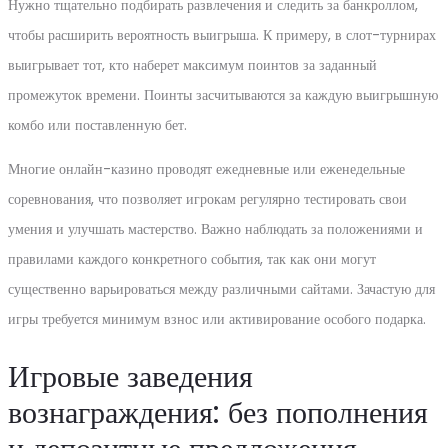
Нужно тщательно подбирать развлечения и следить за банкроллом,
чтобы расширить вероятность выигрыша. К примеру, в слот-турнирах
выигрывает тот, кто наберет максимум поинтов за заданный
промежуток времени. Поинты засчитываются за каждую выигрышную
комбо или поставленную бет.
Многие онлайн-казино проводят ежедневные или еженедельные
соревнования, что позволяет игрокам регулярно тестировать свои
умения и улучшать мастерство. Важно наблюдать за положениями и
правилами каждого конкретного события, так как они могут
существенно варьироваться между различными сайтами. Зачастую для
игры требуется минимум взнос или активирование особого подарка.
Игровые заведения
вознаграждения: без пополнения