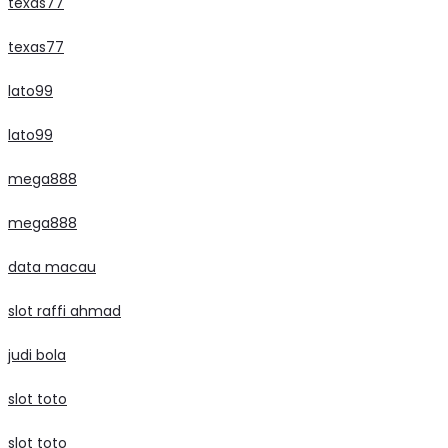
texas77
texas77
lato99
lato99
mega888
mega888
data macau
slot raffi ahmad
judi bola
slot toto
slot toto