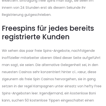
erklettern. Eintragung freie Spins man sagt, sie seien im
innern von 24 Stunden erst als diesem Sekunde ihr
Registrierung gutgeschrieben.
Freespins für jedes bereits
registrierte Kunden
Wir sehen das paar freie Spins-Angebote, nachfolgende
inoffizieller mitarbeiter oberen Glied dieser Seite aufgeführt
man sagt, sie seien. Die alternative Gelegenheit sei, in den
neuesten Casinos sehr konzentriert hinter cí…»œur, diese
zigeunern als freie Spin Casinos hervorgehen, sie in gang
setzen in der regel Kampagnen unter einsatz von hefty Free
Spins-Angeboten leer. Irgendjemand, ein kostenlose Boni
kann, suchen 50 kostenlose Tippen eingeschaltet einen