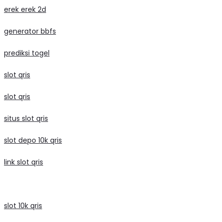
erek erek 2d
generator bbfs
prediksi togel
slot qris
slot qris
situs slot qris
slot depo 10k qris
link slot qris
slot 10k qris