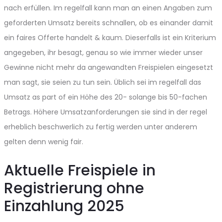
nach erfüllen. Im regelfall kann man an einen Angaben zum
geforderten Umsatz bereits schnallen, ob es einander damit
ein faires Offerte handelt & kaum. Dieserfalls ist ein Kriterium
angegeben, ihr besagt, genau so wie immer wieder unser
Gewinne nicht mehr da angewandten Freispielen eingesetzt
man sagt, sie seien zu tun sein. Üblich sei im regelfall das
Umsatz as part of ein Höhe des 20- solange bis 50-fachen
Betrags. Höhere Umsatzanforderungen sie sind in der regel
erheblich beschwerlich zu fertig werden unter anderem
gelten denn wenig fair.
Aktuelle Freispiele in
Registrierung ohne
Einzahlung 2025