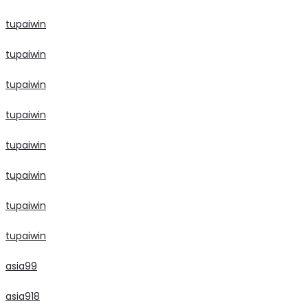
tupaiwin
tupaiwin
tupaiwin
tupaiwin
tupaiwin
tupaiwin
tupaiwin
tupaiwin
asia99
asia918