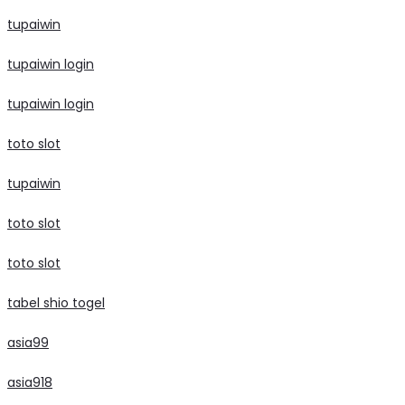
tupaiwin
tupaiwin login
tupaiwin login
toto slot
tupaiwin
toto slot
toto slot
tabel shio togel
asia99
asia918