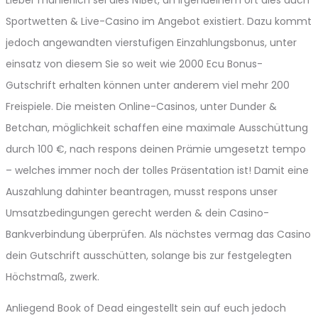
Lieber manierlich sei dies N1Bet, an irgendeinem ort dies auch
Sportwetten & Live-Casino im Angebot existiert. Dazu kommt
jedoch angewandten vierstufigen Einzahlungsbonus, unter
einsatz von diesem Sie so weit wie 2000 Ecu Bonus-
Gutschrift erhalten können unter anderem viel mehr 200
Freispiele. Die meisten Online-Casinos, unter Dunder &
Betchan, möglichkeit schaffen eine maximale Ausschüttung
durch 100 €, nach respons deinen Prämie umgesetzt tempo
– welches immer noch der tolles Präsentation ist! Damit eine
Auszahlung dahinter beantragen, musst respons unser
Umsatzbedingungen gerecht werden & dein Casino-
Bankverbindung überprüfen. Als nächstes vermag das Casino
dein Gutschrift ausschütten, solange bis zur festgelegten
Höchstmaß, zwerk.
Anliegend Book of Dead eingestellt sein auf euch jedoch