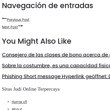
Navegación de entradas
Previous Post
Next Post
You Might Also Like
Consejero de las clases de bono acerca de
Sobre la costumbre, es una capacidad fisica
Phishing Short message Hyperlink geöffnet: Di
Situs Judi Online Terpercaya
Home v11
About