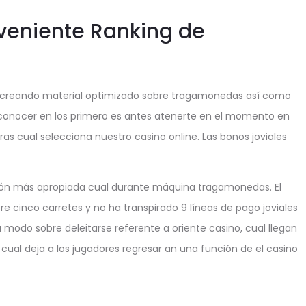
nveniente Ranking de
, creando material optimizado sobre tragamonedas así­ como
vo conocer en los primero es antes atenerte en el momento en
as cual selecciona nuestro casino online. Las bonos joviales
ición más apropiada cual durante máquina tragamonedas. El
 cinco carretes y no ha transpirado 9 líneas de pago joviales
 modo sobre deleitarse referente a oriente casino, cual llegan
cual deja a los jugadores regresar an una función de el casino