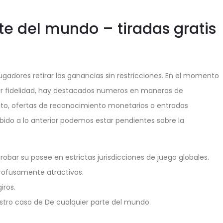
te del mundo – tiradas gratis
ugadores retirar las ganancias sin restricciones. En el momento
or fidelidad, hay destacados numeros en maneras de
tuito, ofertas de reconocimiento monetarios o entradas
bido a lo anterior podemos estar pendientes sobre la
obar su posee en estrictas jurisdicciones de juego globales.
profusamente atractivos.
iros.
estro caso de De cualquier parte del mundo.