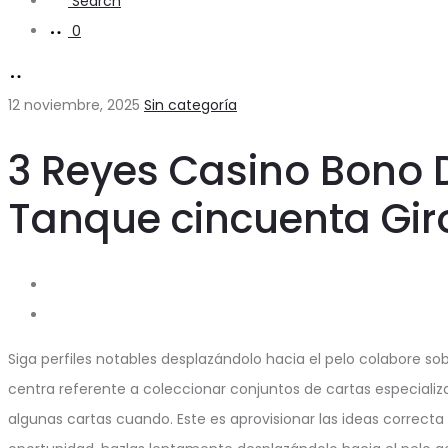
Search
0
12 noviembre, 2025
Sin categoría
3 Reyes Casino Bono D
Tanque cincuenta Gir
Siga perfiles notables desplazándolo hacia el pelo colabore so
centra referente a coleccionar conjuntos de cartas especiali
algunas cartas cuando.
Este es aprovisionar las ideas correc