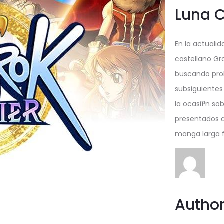
Luna 
En la actuali
castellano Gr
buscando prob
subsiguientes
la ocasií³n so
presentados a
manga larga f
Autho