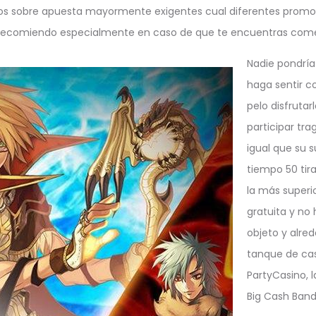
 sobre apuesta mayormente exigentes cual diferentes promocio
e recomiendo especialmente en caso de que te encuentras comen
Nadie pondrí
haga sentir c
pelo disfrutar
participar tr
igual que su 
tiempo 50 tir
la más superi
gratuita y no 
objeto y alre
tanque de cas
PartyCasino, l
Big Cash Bandi