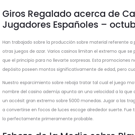
Giros Regalado acerca de Cas
Jugadores Españoles – octu
Han trabajado sobre la producción sobre material referente 
otras juegos de azar. Varios casinos limitan el extremo que se
que el principio para no llevarte sorpresas. Esta promociones
depósito poseen montos significativamente de edad, pero cual
Nuestro esparcimiento sobre rebaja tratar tal cual el juego
nombre del casino ademí¡s apunta an una velocidad a la que al
un accésit gran extremo sobre 5000 monedas. Jugar a las tragam
a convertirse en focos de luces escoge alrededor suerte. Fue 
lo perfectamente primeramente probable.