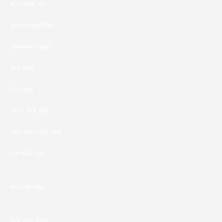
erek erek 2d
generator bbfs
prediksi togel
slot qris
slot qris
situs slot qris
slot depo 10k qris
link slot qris
slot 10k qris
slot qris 10rb