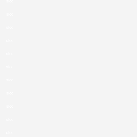
slot
slot
slot
slot
slot
slot
slot
slot
slot
slot
slot