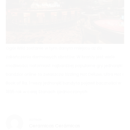
Ogół Wild zostanie w tym danym miejscu aż do
zakończenia darmowych obrotów. W branży jest wiele
możliwości, natomiast najbardziej popularne gry jednoręki
bandzior online to zwłaszcza Sizzling Hot Deluxe, Ultra Hot i
Book of Ra. 1-wszy jednoręki bandyta pojawił baczności w
1895 rok w całej Stanach zjednoczonych.
AUTHOR
Ceramicas Cerámicas