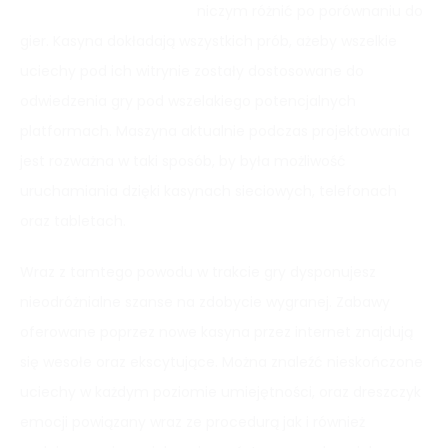
niczym różnić po porównaniu do
gier. Kasyna dokładają wszystkich prób, ażeby wszelkie
uciechy pod ich witrynie zostały dostosowane do
odwiedzenia gry pod wszelakiego potencjalnych
platformach. Maszyna aktualnie podczas projektowania
jest rozważna w taki sposób, by była możliwość
uruchamiania dzięki kasynach sieciowych, telefonach
oraz tabletach.
Wraz z tamtego powodu w trakcie gry dysponujesz
nieodróżnialne szanse na zdobycie wygranej. Zabawy
oferowane poprzez nowe kasyna przez internet znajdują
się wesołe oraz ekscytujące. Można znaleźć nieskończone
uciechy w każdym poziomie umiejętności, oraz dreszczyk
emocji powiązany wraz ze procedurą jak i również