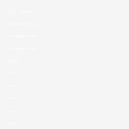
slot qris gacor
slot deposit via qris
slot deposit pulsa
slot deposit dana
slot toto
slot777
asia99
asia99
texas77
texas77