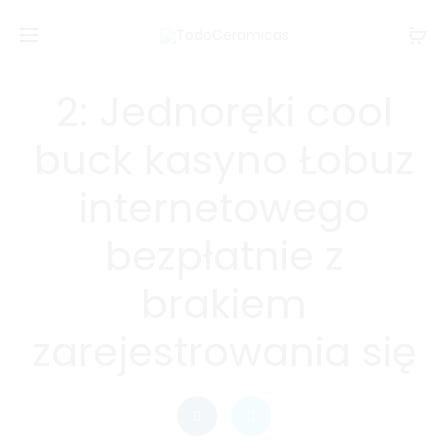
6 noviembre, 2025
SIN CATEGORÍA
2: Jednoręki cool
buck kasyno Łobuz
internetowego
bezpłatnie z
brakiem
zarejestrowania się