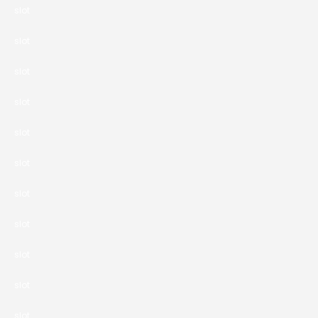
slot
slot
slot
slot
slot
slot
slot
slot
slot
slot
slot