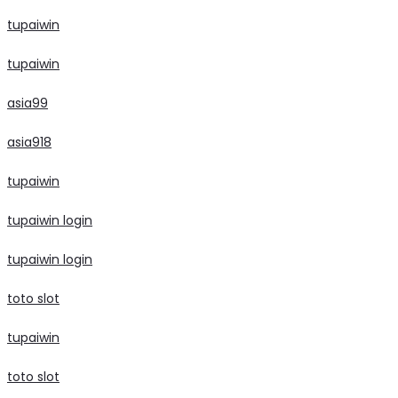
tupaiwin
tupaiwin
asia99
asia918
tupaiwin
tupaiwin login
tupaiwin login
toto slot
tupaiwin
toto slot