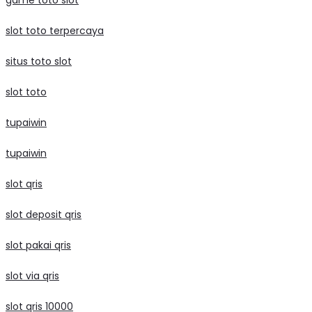
game toto slot
slot toto terpercaya
situs toto slot
slot toto
tupaiwin
tupaiwin
slot qris
slot deposit qris
slot pakai qris
slot via qris
slot qris 10000