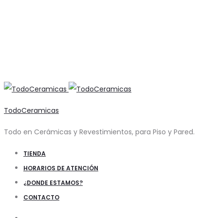
TodoCeramicas
Todo en Cerámicas y Revestimientos, para Piso y Pared.
TIENDA
HORARIOS DE ATENCIÓN
¿DONDE ESTAMOS?
CONTACTO