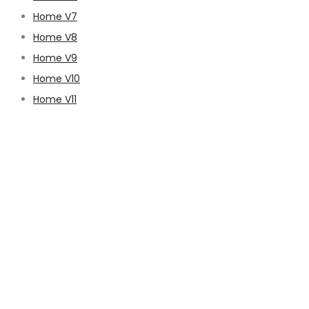
Home V7
Home V8
Home V9
Home V10
Home V11
pussy888
pussy888
pussy888
pussy888
pussy888
pussy888