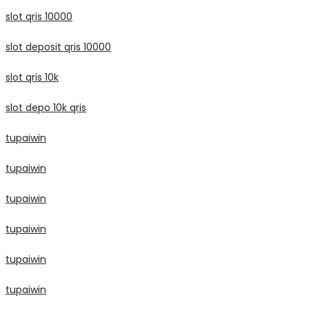
slot qris 10000
slot deposit qris 10000
slot qris 10k
slot depo 10k qris
tupaiwin
tupaiwin
tupaiwin
tupaiwin
tupaiwin
tupaiwin